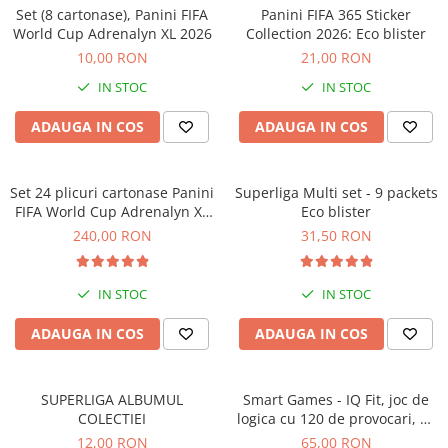
Jocuri geografie
Set (8 cartonase), Panini FIFA
Panini FIFA 365 Sticker
World Cup Adrenalyn XL 2026
Collection 2026: Eco blister
Jocuri invatat limba engleza
10,00 RON
21,00 RON
Jocuri Origami
IN STOC
IN STOC
Jocuri si jucarii educative
ADAUGA IN COS
ADAUGA IN COS
Jocuri STEAM
Jucarii interactive
Set 24 plicuri cartonase Panini
Superliga Multi set - 9 packets
Jucarii muzicale
FIFA World Cup Adrenalyn XL
Eco blister
Jucării ȋndemânare
2026
240,00 RON
31,50 RON
Masinute si trenulete
Roboti de jucarie
IN STOC
IN STOC
ADAUGA IN COS
ADAUGA IN COS
SUPERLIGA ALBUMUL
Smart Games - IQ Fit, joc de
COLECTIEI
logica cu 120 de provocari, 6+
ani
12,00 RON
65,00 RON