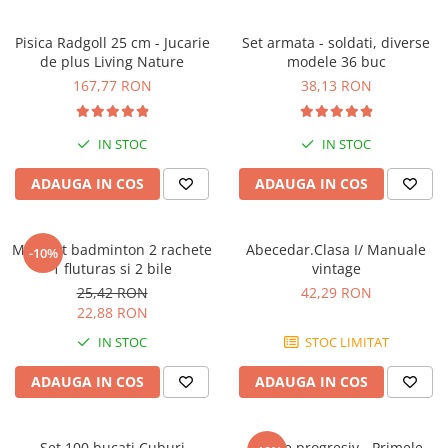
Pisica Radgoll 25 cm - Jucarie
Set armata - soldati, diverse
de plus Living Nature
modele 36 buc
167,77 RON
38,13 RON
IN STOC
IN STOC
ADAUGA IN COS
ADAUGA IN COS
Mini Set badminton 2 rachete
Abecedar.Clasa I/ Manuale
-10%
1 fluturas si 2 bile
vintage
25,42 RON
42,29 RON
22,88 RON
IN STOC
STOC LIMITAT
ADAUGA IN COS
ADAUGA IN COS
Set 100 bucati Cuburi
Puzzle progresiv - Primele