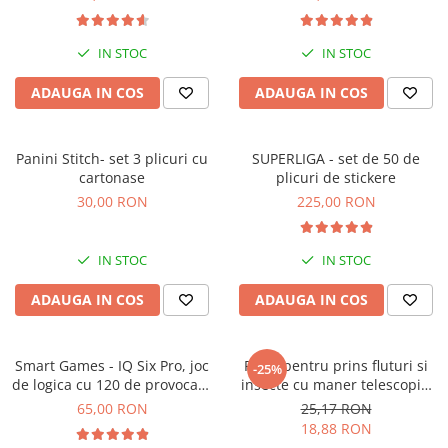
IN STOC
IN STOC
ADAUGA IN COS
ADAUGA IN COS
Panini Stitch- set 3 plicuri cu
SUPERLIGA - set de 50 de
cartonase
plicuri de stickere
30,00 RON
225,00 RON
IN STOC
IN STOC
ADAUGA IN COS
ADAUGA IN COS
Smart Games - IQ Six Pro, joc
Plasa pentru prins fluturi si
-25%
de logica cu 120 de provocari,
insecte cu maner telescopic,
8+ ani
Keycraft, +6 ani
65,00 RON
25,17 RON
18,88 RON