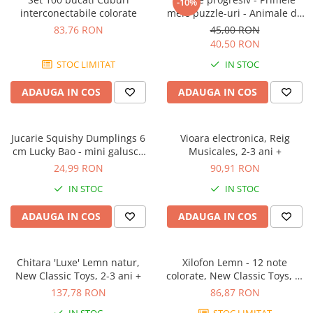
-10%
interconectabile colorate
mele puzzle-uri - Animale de
fermă, 21 piese, 2 ani+, Apli
83,76 RON
45,00 RON
Kids
40,50 RON
STOC LIMITAT
IN STOC
ADAUGA IN COS
ADAUGA IN COS
Jucarie Squishy Dumplings 6
Vioara electronica, Reig
cm Lucky Bao - mini galusca
Musicales, 2-3 ani +
norocoasa
24,99 RON
90,91 RON
IN STOC
IN STOC
ADAUGA IN COS
ADAUGA IN COS
Chitara 'Luxe' Lemn natur,
Xilofon Lemn - 12 note
New Classic Toys, 2-3 ani +
colorate, New Classic Toys, 1-
2 ani +
137,78 RON
86,87 RON