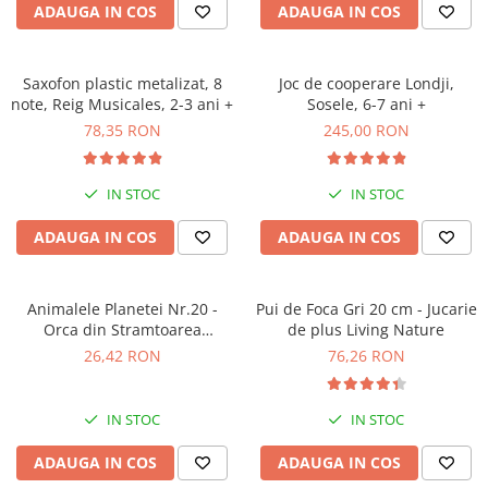
ADAUGA IN COS
ADAUGA IN COS
Saxofon plastic metalizat, 8
Joc de cooperare Londji,
note, Reig Musicales, 2-3 ani +
Sosele, 6-7 ani +
78,35 RON
245,00 RON
IN STOC
IN STOC
ADAUGA IN COS
ADAUGA IN COS
Animalele Planetei Nr.20 -
Pui de Foca Gri 20 cm - Jucarie
Orca din Stramtoarea
de plus Living Nature
Gibraltar
26,42 RON
76,26 RON
IN STOC
IN STOC
ADAUGA IN COS
ADAUGA IN COS