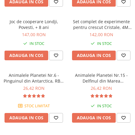
ADAUGA IN COS
ADAUGA IN COS
Joc de cooperare Londji,
Set complet de experimente
Povesti, + 8 ani
pentru crescut Cristale, 4M,
+10 ani
147,00 RON
142,00 RON
IN STOC
IN STOC
ADAUGA IN COS
ADAUGA IN COS
Animalele Planetei Nr.6 -
Animalele Planetei Nr.15 -
Pinguinul din Antarctica, RBA,
Delfinul din Marea
18 luni+
Mediterana, RBA, 18 luni+
26,42 RON
26,42 RON
STOC LIMITAT
IN STOC
ADAUGA IN COS
ADAUGA IN COS