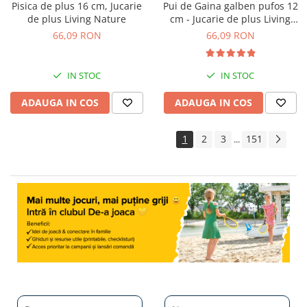
Pisica de plus 16 cm, Jucarie
Pui de Gaina galben pufos 12
de plus Living Nature
cm - Jucarie de plus Living
Nature
66,09 RON
66,09 RON
IN STOC
IN STOC
ADAUGA IN COS
ADAUGA IN COS
1
2
3
151
...