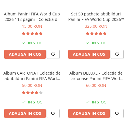
Jocuri experimente stiintifice
Carti metoda Montessori
Album Panini FIFA World Cup
Set 50 pachete abtibilduri
Casute copii
Carti si culegeri cu exercitii
2026 112 pagini - Colectia de
Panini FIFA World Cup 2026™
Jocuri de rol
Cărți educative pentru copii
abtibilduri
15,00 RON
325,00 RON
Jocuri inteligenta si memorie
Casute papusi
IN STOC
IN STOC
Jocuri dezvoltare emotionala
ADAUGA IN COS
ADAUGA IN COS
Jucarii din lemn
Jocuri si jucarii stiinta
Album CARTONAT Colectia de
Album DELUXE - Colectia de
Jucarii si jocuri Montessori
abtibilduri Panini FIFA World
cartonase Panini FIFA World
Cup 2026
Cup Adrenalyn XL 2026
50,00 RON
60,00 RON
Jocuri de relaxare
Papusi Barbie
IN STOC
IN STOC
Ceasuri copii
Jocuri de cooperare
ADAUGA IN COS
ADAUGA IN COS
Jocuri dezvoltarea imaginatiei