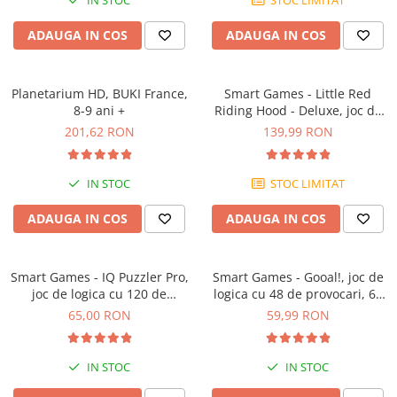
IN STOC
STOC LIMITAT
ADAUGA IN COS
ADAUGA IN COS
Planetarium HD, BUKI France,
Smart Games - Little Red
8-9 ani +
Riding Hood - Deluxe, joc de
logica cu 48 de provocari, 4+
201,62 RON
139,99 RON
ani
IN STOC
STOC LIMITAT
ADAUGA IN COS
ADAUGA IN COS
Smart Games - IQ Puzzler Pro,
Smart Games - Gooal!, joc de
joc de logica cu 120 de
logica cu 48 de provocari, 6+
provocari, 6+ ani
ani
65,00 RON
59,99 RON
IN STOC
IN STOC