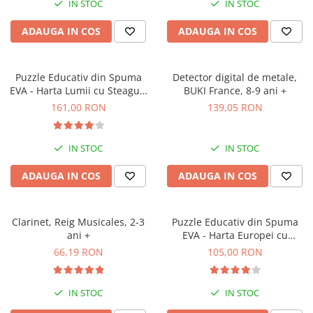
IN STOC
IN STOC
ADAUGA IN COS
ADAUGA IN COS
Puzzle Educativ din Spuma
Detector digital de metale,
EVA - Harta Lumii cu Steaguri
BUKI France, 8-9 ani +
si Capitale, Imagimake, 5 ani+
161,00 RON
139,05 RON
IN STOC
IN STOC
ADAUGA IN COS
ADAUGA IN COS
Clarinet, Reig Musicales, 2-3
Puzzle Educativ din Spuma
ani +
EVA - Harta Europei cu
Steaguri si Capitale,
66,19 RON
105,00 RON
Imagimake, 5 ani+
IN STOC
IN STOC