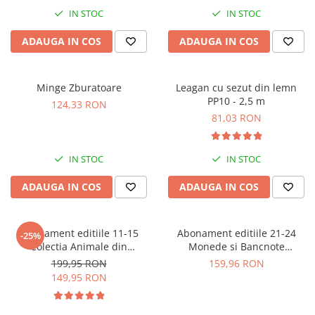
IN STOC
IN STOC
ADAUGA IN COS
ADAUGA IN COS
Minge Zburatoare
Leagan cu sezut din lemn
PP10 - 2,5 m
124,33 RON
81,03 RON
IN STOC
IN STOC
ADAUGA IN COS
ADAUGA IN COS
Abonament editiile 11-15
Abonament editiile 21-24
-25%
Colectia Animale din
Monede si Bancnote
salbaticie
Autentice din toata lumea
199,95 RON
159,96 RON
149,95 RON