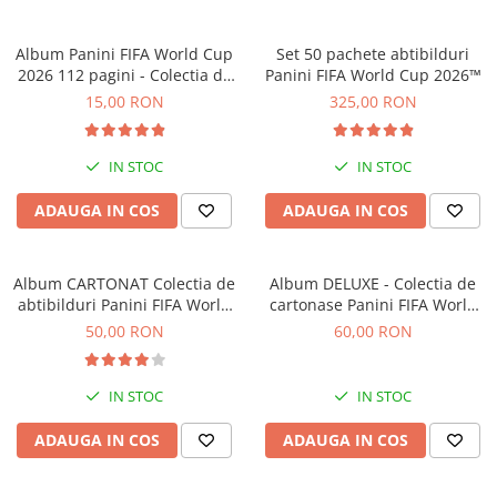
Jocuri experimente stiintifice
Carti metoda Montessori
Album Panini FIFA World Cup
Set 50 pachete abtibilduri
Casute copii
Carti si culegeri cu exercitii
2026 112 pagini - Colectia de
Panini FIFA World Cup 2026™
Jocuri de rol
Cărți educative pentru copii
abtibilduri
15,00 RON
325,00 RON
Jocuri inteligenta si memorie
Casute papusi
IN STOC
IN STOC
Jocuri dezvoltare emotionala
ADAUGA IN COS
ADAUGA IN COS
Jucarii din lemn
Jocuri si jucarii stiinta
Album CARTONAT Colectia de
Album DELUXE - Colectia de
Jucarii si jocuri Montessori
abtibilduri Panini FIFA World
cartonase Panini FIFA World
Cup 2026
Cup Adrenalyn XL 2026
50,00 RON
60,00 RON
Jocuri de relaxare
Papusi Barbie
IN STOC
IN STOC
Ceasuri copii
Jocuri de cooperare
ADAUGA IN COS
ADAUGA IN COS
Jocuri dezvoltarea imaginatiei