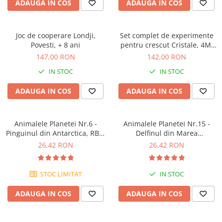
ADAUGA IN COS
ADAUGA IN COS
Joc de cooperare Londji,
Set complet de experimente
Povesti, + 8 ani
pentru crescut Cristale, 4M,
+10 ani
147,00 RON
142,00 RON
IN STOC
IN STOC
ADAUGA IN COS
ADAUGA IN COS
Animalele Planetei Nr.6 -
Animalele Planetei Nr.15 -
Pinguinul din Antarctica, RBA,
Delfinul din Marea
18 luni+
Mediterana, RBA, 18 luni+
26,42 RON
26,42 RON
STOC LIMITAT
IN STOC
ADAUGA IN COS
ADAUGA IN COS