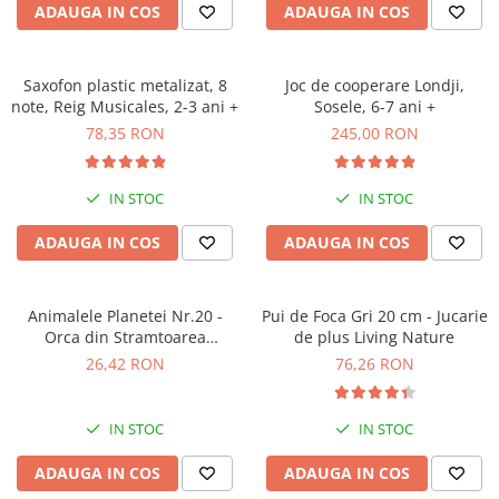
ADAUGA IN COS
ADAUGA IN COS
Saxofon plastic metalizat, 8
Joc de cooperare Londji,
note, Reig Musicales, 2-3 ani +
Sosele, 6-7 ani +
78,35 RON
245,00 RON
IN STOC
IN STOC
ADAUGA IN COS
ADAUGA IN COS
Animalele Planetei Nr.20 -
Pui de Foca Gri 20 cm - Jucarie
Orca din Stramtoarea
de plus Living Nature
Gibraltar
26,42 RON
76,26 RON
IN STOC
IN STOC
ADAUGA IN COS
ADAUGA IN COS