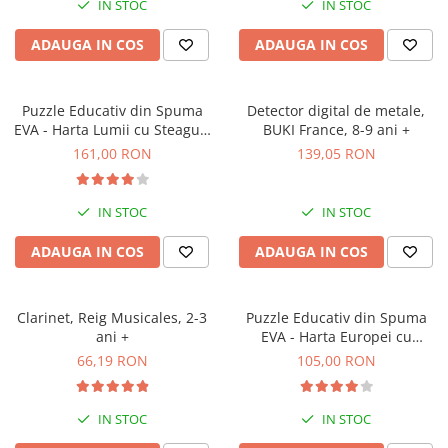
IN STOC
IN STOC
ADAUGA IN COS
ADAUGA IN COS
Puzzle Educativ din Spuma
Detector digital de metale,
EVA - Harta Lumii cu Steaguri
BUKI France, 8-9 ani +
si Capitale, Imagimake, 5 ani+
161,00 RON
139,05 RON
IN STOC
IN STOC
ADAUGA IN COS
ADAUGA IN COS
Clarinet, Reig Musicales, 2-3
Puzzle Educativ din Spuma
ani +
EVA - Harta Europei cu
Steaguri si Capitale,
66,19 RON
105,00 RON
Imagimake, 5 ani+
IN STOC
IN STOC