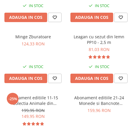
IN STOC
IN STOC
ADAUGA IN COS
ADAUGA IN COS
Minge Zburatoare
Leagan cu sezut din lemn
PP10 - 2,5 m
124,33 RON
81,03 RON
IN STOC
IN STOC
ADAUGA IN COS
ADAUGA IN COS
Abonament editiile 11-15
Abonament editiile 21-24
-25%
Colectia Animale din
Monede si Bancnote
salbaticie
Autentice din toata lumea
199,95 RON
159,96 RON
149,95 RON