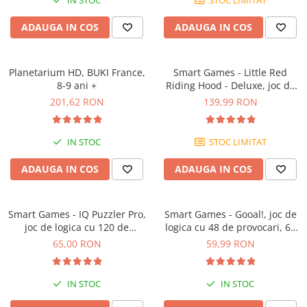
IN STOC
STOC LIMITAT
ADAUGA IN COS
ADAUGA IN COS
Planetarium HD, BUKI France,
Smart Games - Little Red
8-9 ani +
Riding Hood - Deluxe, joc de
logica cu 48 de provocari, 4+
201,62 RON
139,99 RON
ani
IN STOC
STOC LIMITAT
ADAUGA IN COS
ADAUGA IN COS
Smart Games - IQ Puzzler Pro,
Smart Games - Gooal!, joc de
joc de logica cu 120 de
logica cu 48 de provocari, 6+
provocari, 6+ ani
ani
65,00 RON
59,99 RON
IN STOC
IN STOC