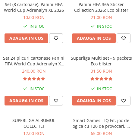
Jocuri geografie
Set (8 cartonase), Panini FIFA
Panini FIFA 365 Sticker
World Cup Adrenalyn XL 2026
Collection 2026: Eco blister
Jocuri invatat limba engleza
10,00 RON
21,00 RON
Jocuri Origami
IN STOC
IN STOC
Jocuri si jucarii educative
ADAUGA IN COS
ADAUGA IN COS
Jocuri STEAM
Jucarii interactive
Set 24 plicuri cartonase Panini
Superliga Multi set - 9 packets
Jucarii muzicale
FIFA World Cup Adrenalyn XL
Eco blister
Jucării ȋndemânare
2026
240,00 RON
31,50 RON
Masinute si trenulete
Roboti de jucarie
IN STOC
IN STOC
ADAUGA IN COS
ADAUGA IN COS
SUPERLIGA ALBUMUL
Smart Games - IQ Fit, joc de
COLECTIEI
logica cu 120 de provocari, 6+
ani
12,00 RON
65,00 RON