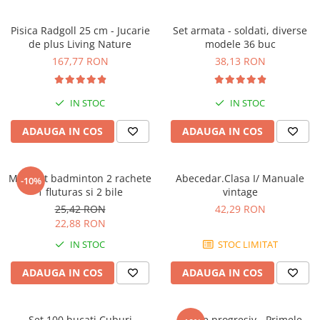
Pisica Radgoll 25 cm - Jucarie
Set armata - soldati, diverse
de plus Living Nature
modele 36 buc
167,77 RON
38,13 RON
IN STOC
IN STOC
ADAUGA IN COS
ADAUGA IN COS
Mini Set badminton 2 rachete
Abecedar.Clasa I/ Manuale
-10%
1 fluturas si 2 bile
vintage
25,42 RON
42,29 RON
22,88 RON
IN STOC
STOC LIMITAT
ADAUGA IN COS
ADAUGA IN COS
Set 100 bucati Cuburi
Puzzle progresiv - Primele