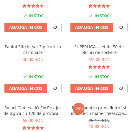
IN STOC
IN STOC
ADAUGA IN COS
ADAUGA IN COS
Panini Stitch- set 3 plicuri cu
SUPERLIGA - set de 50 de
cartonase
plicuri de stickere
30,00 RON
225,00 RON
IN STOC
IN STOC
ADAUGA IN COS
ADAUGA IN COS
Smart Games - IQ Six Pro, joc
Plasa pentru prins fluturi si
-25%
de logica cu 120 de provocari,
insecte cu maner telescopic,
8+ ani
Keycraft, +6 ani
65,00 RON
25,17 RON
18,88 RON