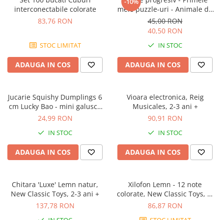
-10%
interconectabile colorate
mele puzzle-uri - Animale de
fermă, 21 piese, 2 ani+, Apli
83,76 RON
45,00 RON
Kids
40,50 RON
STOC LIMITAT
IN STOC
ADAUGA IN COS
ADAUGA IN COS
Jucarie Squishy Dumplings 6
Vioara electronica, Reig
cm Lucky Bao - mini galusca
Musicales, 2-3 ani +
norocoasa
24,99 RON
90,91 RON
IN STOC
IN STOC
ADAUGA IN COS
ADAUGA IN COS
Chitara 'Luxe' Lemn natur,
Xilofon Lemn - 12 note
New Classic Toys, 2-3 ani +
colorate, New Classic Toys, 1-
2 ani +
137,78 RON
86,87 RON