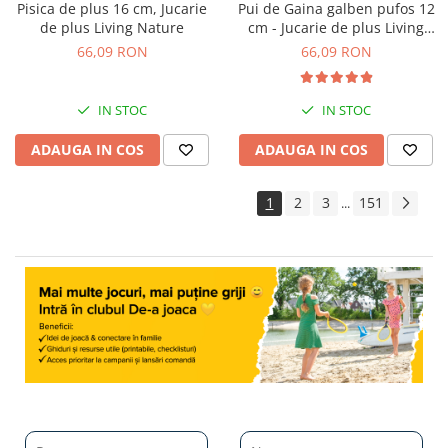
Pisica de plus 16 cm, Jucarie
Pui de Gaina galben pufos 12
de plus Living Nature
cm - Jucarie de plus Living
Nature
66,09 RON
66,09 RON
IN STOC
IN STOC
ADAUGA IN COS
ADAUGA IN COS
1
2
3
151
...