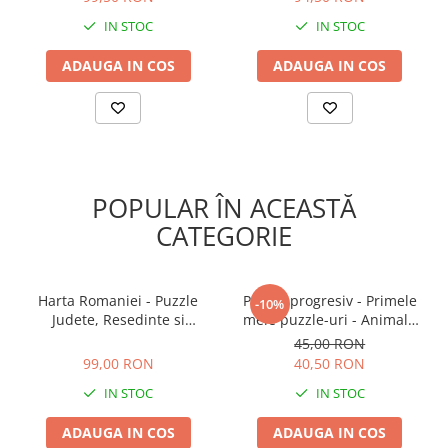
IN STOC
IN STOC
ADAUGA IN COS
ADAUGA IN COS
POPULAR ÎN ACEASTĂ
CATEGORIE
Harta Romaniei - Puzzle
Puzzle progresiv - Primele
-10%
Judete, Resedinte si
mele puzzle-uri - Animale
Obiective turistice, +5 ani
de fermă, 21 piese, 2 ani+,
99,00 RON
45,00 RON
Apli Kids
99,00 RON
40,50 RON
IN STOC
IN STOC
ADAUGA IN COS
ADAUGA IN COS