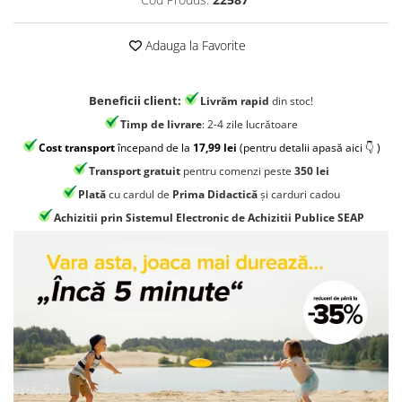
Jocuri geografie
Jocuri invatat limba engleza
Adauga la Favorite
Jocuri Origami
Jocuri si jucarii educative
Beneficii client:
Livrăm rapid
din stoc!
Jocuri STEAM
Timp de livrare
: 2-4 zile lucrătoare
Jucarii interactive
Cost transport
începand de la
17,99 lei
(pentru detalii apasă aici 👇 )
Transport gratuit
pentru comenzi peste
350 lei
Jucarii muzicale
Plată
cu cardul de
Prima Didactică
și carduri cadou
Jucării ȋndemânare
Achizitii prin Sistemul Electronic de Achizitii Publice SEAP
Masinute si trenulete
Roboti de jucarie