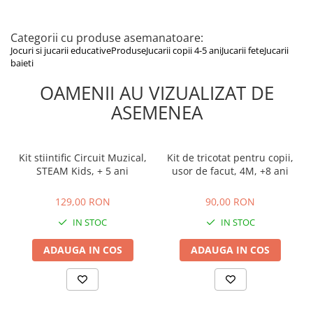
Categorii cu produse asemanatoare:
Jocuri si jucarii educative
Produse
Jucarii copii 4-5 ani
Jucarii fete
Jucarii
baieti
OAMENII AU VIZUALIZAT DE
ASEMENEA
Kit stiintific Circuit Muzical,
Kit de tricotat pentru copii,
STEAM Kids, + 5 ani
usor de facut, 4M, +8 ani
129,00 RON
90,00 RON
129,00 RON
90,00 RON
IN STOC
IN STOC
ADAUGA IN COS
ADAUGA IN COS