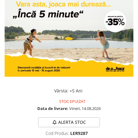
Jocuri geografie
Jocuri invatat limba engleza
Jocuri Origami
Jocuri si jucarii educative
Jocuri STEAM
Jucarii interactive
Jucarii muzicale
Jucării ȋndemânare
Masinute si trenulete
Roboti de jucarie
Vârsta
:
+5 Ani
STOC EPUIZAT
Data de livrare:
Vineri, 14.08.2026
ALERTA STOC
Cod Produs:
LER9287