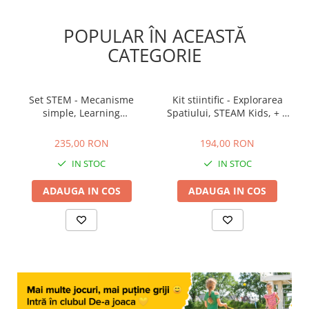
POPULAR ÎN ACEASTĂ
CATEGORIE
Set STEM - Mecanisme
Kit stiintific - Explorarea
simple, Learning
Spatiului, STEAM Kids, + 5
Resources, 4-5 ani +
ani
235,00 RON
194,00 RON
235,00 RON
194,00 RON
IN STOC
IN STOC
ADAUGA IN COS
ADAUGA IN COS