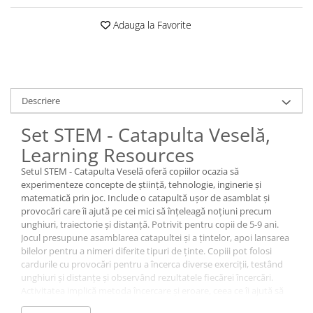
Adauga la Favorite
Descriere
Set STEM - Catapulta Veselă,
Learning Resources
Setul STEM - Catapulta Veselă oferă copiilor ocazia să
experimenteze concepte de știință, tehnologie, inginerie și
matematică prin joc. Include o catapultă ușor de asamblat și
provocări care îi ajută pe cei mici să înțeleagă noțiuni precum
unghiuri, traiectorie și distanță. Potrivit pentru copii de 5-9 ani.
Jocul presupune asamblarea catapultei și a țintelor, apoi lansarea
bilelor pentru a nimeri diferite tipuri de ținte. Copiii pot folosi
cardurile cu provocări pentru a încerca diverse exerciții, testând
unghiuri și distanțe și observând rezultatele fiecărei încercări.
Activitatea implică metoda încercare și eroare, ceea ce îi ajută să
găsească soluții și să ajusteze modul de lansare.