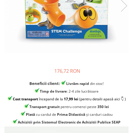
Jocuri experimente stiintifice
Carti metoda Montessori
Casute copii
Carti si culegeri cu exercitii
Jocuri de rol
Cărți educative pentru copii
Jocuri inteligenta si memorie
Casute papusi
Jocuri dezvoltare emotionala
Jucarii din lemn
176,72 RON
Jocuri si jucarii stiinta
Jucarii si jocuri Montessori
Beneficii client:
Livrăm rapid
din stoc!
Jocuri de relaxare
Timp de livrare
: 2-4 zile lucrătoare
Papusi Barbie
Cost transport
începand de la
17,99 lei
(pentru detalii apasă aici 👇 )
Transport gratuit
pentru comenzi peste
350 lei
Ceasuri copii
Plată
cu cardul de
Prima Didactică
și carduri cadou
Jocuri de cooperare
Achizitii prin Sistemul Electronic de Achizitii Publice SEAP
Jocuri dezvoltarea imaginatiei