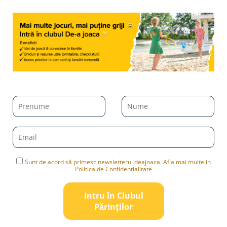
Sunt de acord să primesc newsletterul deajoaca. Afla mai multe in
Politica de Confidentialitate
Intru în Clubul
Pǎrinților