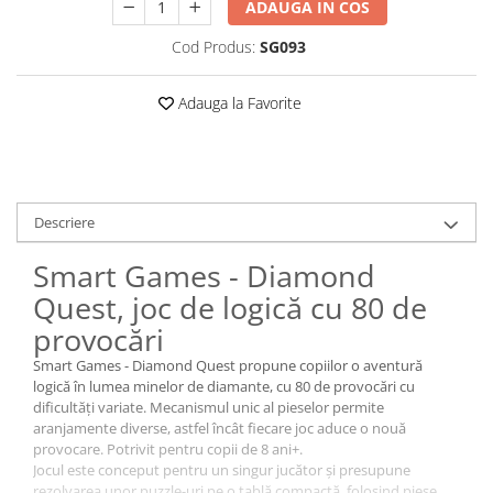
ADAUGA IN COS
Cod Produs:
SG093
Adauga la Favorite
Descriere
Smart Games - Diamond
Quest, joc de logică cu 80 de
provocări
Smart Games - Diamond Quest propune copiilor o aventură
logică în lumea minelor de diamante, cu 80 de provocări cu
dificultăți variate. Mecanismul unic al pieselor permite
aranjamente diverse, astfel încât fiecare joc aduce o nouă
provocare. Potrivit pentru copii de 8 ani+.
Jocul este conceput pentru un singur jucător și presupune
rezolvarea unor puzzle-uri pe o tablă compactă, folosind piese