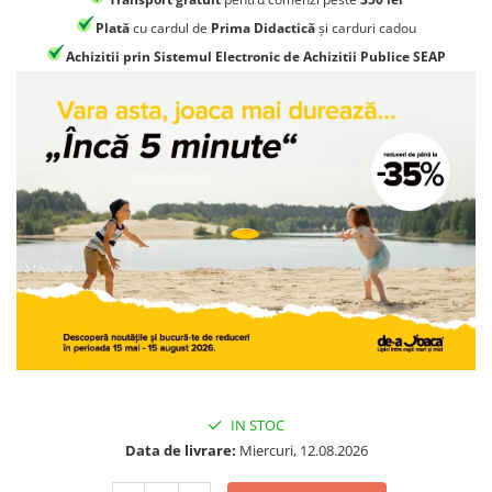
Jocuri geografie
Plată
cu cardul de
Prima Didactică
și carduri cadou
Jocuri invatat limba engleza
Achizitii prin Sistemul Electronic de Achizitii Publice SEAP
Jocuri Origami
Jocuri si jucarii educative
Jocuri STEAM
Jucarii interactive
Jucarii muzicale
Jucării ȋndemânare
Masinute si trenulete
Roboti de jucarie
IN STOC
Data de livrare:
Miercuri, 12.08.2026