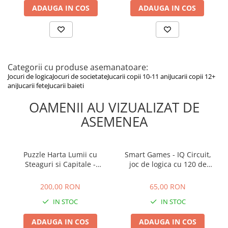
ADAUGA IN COS
ADAUGA IN COS
Categorii cu produse asemanatoare:
Jocuri de logica
Jocuri de societate
Jucarii copii 10-11 ani
Jucarii copii 12+
ani
Jucarii fete
Jucarii baieti
OAMENII AU VIZUALIZAT DE
ASEMENEA
Puzzle Harta Lumii cu
Smart Games - IQ Circuit,
Steaguri si Capitale -
joc de logica cu 120 de
Realitate Augmentata cu
provocari, 8+ ani
200,00 RON
65,00 RON
Activitati in Limba Engleza,
200,00 RON
65,00 RON
Imagimake, 5 ani+
IN STOC
IN STOC
ADAUGA IN COS
ADAUGA IN COS