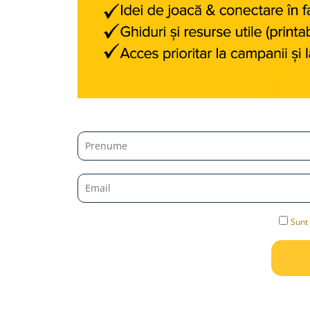
Jucarii diverse
Leagane
Locuri de joaca
Role si Skateboard
Tobogane
Trambuline
Trotinete
Articole pentru colectionari
Monede si Bancnote Autentice din
toata lumea
24h Le Mans
Sunt 
Colectia Camaro vs Mustang
Colectia Nave Militare
Colectiile Panini
Formula 1 The Car Collection