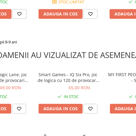
STOC
STOC LIMITAT
COS
ADAUGA IN COS
ADAUGA I
pii 8-9 ani
OAMENII AU VIZUALIZAT DE ASEMENE
gic Lane, joc
Smart Games - IQ Six Pro, joc
MY FIRST PEO
de provocari,
de logica cu 120 de provocari,
- 
nternationala
8+ ani
49,00 RON
65,00 RON
65,00 RON
119,99 R
STOC
IN STOC
COS
ADAUGA IN COS
ADAUGA I