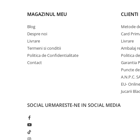
MAGAZINUL MEU
CLIENTI
Micii colectionari
Animale din Salbaticie
Blog
Metode de
Animalele Planetei
Despre noi
Card Prima
Livrare
Livrare
Castelul Medieval
Termeni si conditii
Ambalaj r
Colectia Barbie Jocul de-a Moda
Politica de Confidentialitate
Politica d
Colectia insecte din lumea
Contact
Garantia 
intreaga
Puncte de 
Colectia Viata la Ferma
A.N.P.C. S
EU- Onlin
Vietuitoare din mari si oceane
Jucarii Bla
Colectia Betterly
SOCIAL
URMARESTE-NE IN SOCIAL MEDIA
Pe urmele dinozaurilor
Camera copilului