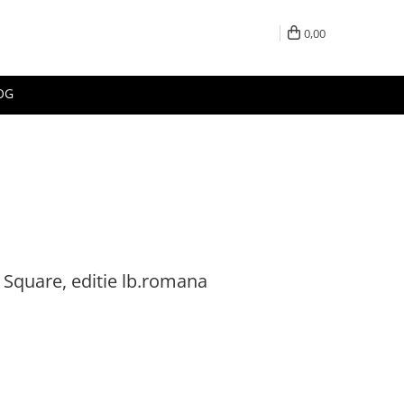
0,00
OG
Square, editie lb.romana