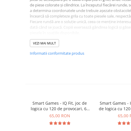
Plusuri bebelusi
de piese colorate și cilindrice. La începutul fiecărei runde,
Carti senzoriale bebelusi
a determina coordonatele unde trebuie așezate obstacolele.
încearcă să completeze grila cu toate piesele sale, respectân
Jucarii de sortare
Fiecare rundă are o soluție unică, ceea ce menține interesul
dată când se joacă. Copiii exersează gândirea logică și găses
Cuburi din lemn
piesele în spațiile disponibile.
Jucarii de tras si impins
Specificații:
VEZI MAI MULT
Conține 7 zaruri speciale cu coordonate
Jucarii zornaitoare
2 table de joc
Informatii conformitate produs
Puzzle bebelusi
2 seturi de piese: 9 forme colorate și 7 piese cilindrice
Regulament în limba română
Plusuri
Animale de plus
Pasari de plus
Figurine
Smart Games - IQ Fit, joc de
Smart Games - I
logica cu 120 de provocari, 6+
de logica cu 120
Animale marine
ani
8+ a
65,00 RON
65,00
Pusculite
Figurine animale domestice