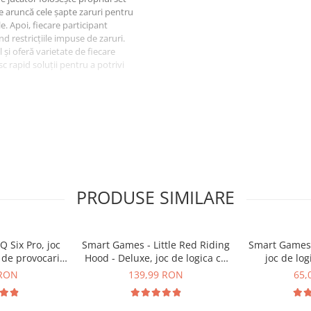
 se aruncă cele șapte zaruri pentru
 Apoi, fiecare participant
d restricțiile impuse de zaruri.
 și oferă varietate de fiecare
c rapid soluții pentru a potrivi
PRODUSE SIMILARE
Q Six Pro, joc
Smart Games - Little Red Riding
Smart Games -
 de provocari,
Hood - Deluxe, joc de logica cu
joc de lo
ni
48 de provocari, 4+ ani
provoc
 RON
139,99 RON
65,