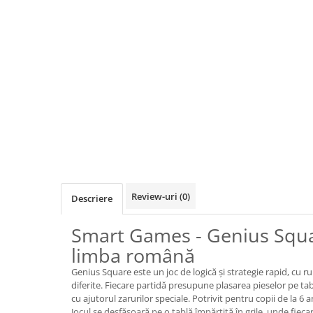
Jocuri de cooperare
Jocuri dezvoltarea imaginatiei
Jocuri geografie
Jocuri invatat limba engleza
Jocuri Origami
Jocuri si jucarii educative
Jocuri STEAM
Jucarii interactive
Jucarii muzicale
Jucării ȋndemânare
Review-uri
(0)
Descriere
Masinute si trenulete
Smart Games - Genius Squar
Roboti de jucarie
limba română
Genius Square este un joc de logică și strategie rapid, cu r
Jucarii bebelusi
diferite. Fiecare partidă presupune plasarea pieselor pe tabl
Centre de activitati
cu ajutorul zarurilor speciale. Potrivit pentru copii de la 6 a
Jocul se desfășoară pe o tablă împărțită în grile, unde fieca