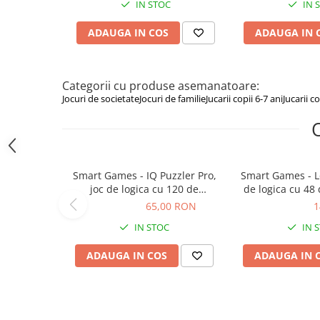
IN STOC
IN 
Figurine animale salbatice
ADAUGA IN COS
ADAUGA IN 
Figurine dinozauri
Figurine Disney
Categorii cu produse asemanatoare:
Carti pentru copii
Jocuri de societate
Jocuri de familie
Jucarii copii 6-7 ani
Jucarii co
Colectia invat sa citesc
Cărți de Crăciun
Carti dezvoltare emotionala
Smart Games - IQ Puzzler Pro,
Smart Games - Lo
Carti parenting
joc de logica cu 120 de
de logica cu 48 
Carti educative
provocari, 6+ ani
3+ ani, editie i
65,00 RON
65,00 RON
149,00 RON
1
Carti povesti ilustrate
IN STOC
IN 
Carti bebelusi
ADAUGA IN COS
ADAUGA IN 
Carti de colorat
Carti de fictiune
Carti de povesti