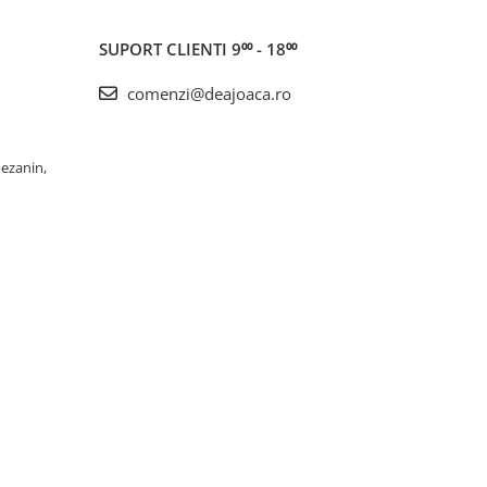
SUPORT CLIENTI
9⁰⁰ - 18⁰⁰
comenzi@deajoaca.ro
Mezanin,