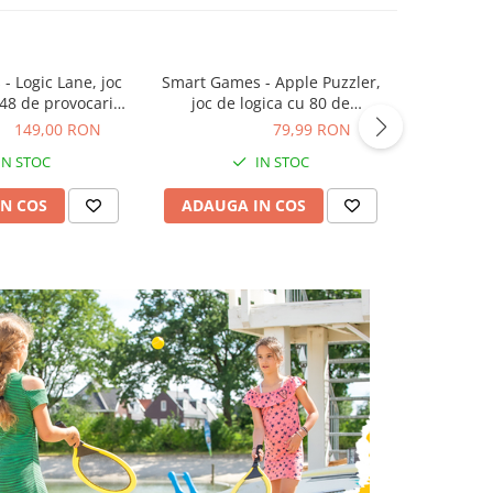
- Logic Lane, joc
Smart Games - Apple Puzzler,
MY FIRST 
 48 de provocari,
joc de logica cu 80 de
ie internationala
provocari, 8+ ani, editie
ON
149,00 RON
79,99 RON
79,99 RON
119,99
internationala
IN STOC
IN STOC
N COS
ADAUGA IN COS
ADAUG