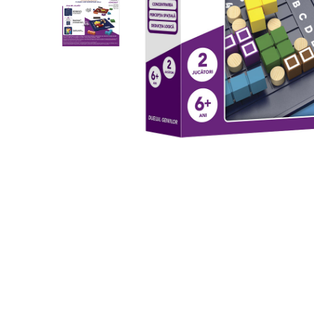
Cuburi de construit
Jocuri creative
Jocuri experimente stiintifice
Casute copii
Jocuri de rol
Jocuri inteligenta si memorie
Casute papusi
Jocuri dezvoltare emotionala
Jucarii din lemn
Jocuri si jucarii stiinta
Jucarii si jocuri Montessori
Jocuri de relaxare
Papusi Barbie
Ceasuri copii