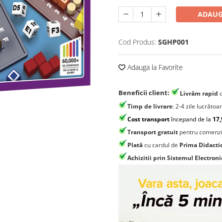
ADAUG
Cod Produs:
SGHP001
Adauga la Favorite
Beneficii client:
Livrăm rapid
Timp de livrare
: 2-4 zile lucrătoa
Cost transport
începand de la
17,
Transport gratuit
pentru comenzi
Plată
cu cardul de
Prima Didacti
Achizitii prin Sistemul Electroni