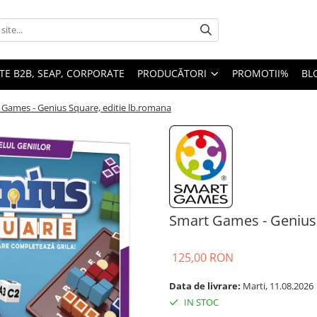
TE B2B, SEAP, CORPORATE
PRODUCĂTORI
PROMOTII%
BL
 Games - Genius Square, editie lb.romana
Smart Games - Genius 
125,00 RON
Data de livrare:
Marti, 11.08.2026
IN STOC