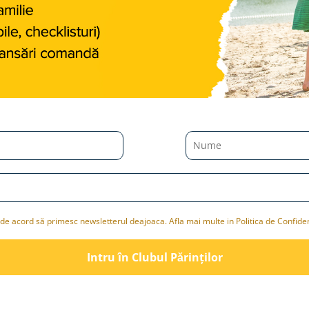
de acord să primesc newsletterul deajoaca. Afla mai multe in Politica de Confiden
Intru în Clubul Pǎrinților