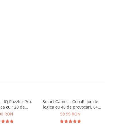
 IQ Puzzler Pro,
Smart Games - Gooal!, joc de
Smart Game
gica cu 120 de
logica cu 48 de provocari, 6+
joc de
ari, 6+ ani
ani
pro
00 RON
59,99 RON