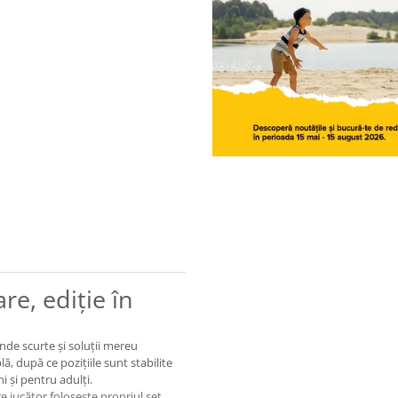
e, ediție în
unde scurte și soluții mereu
ă, după ce pozițiile sunt stabilite
ni și pentru adulți.
re jucător folosește propriul set