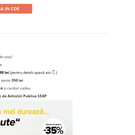
A IN COS
din stoc!
re
99 lei
(pentru detalii apasă aici 👇 )
 peste
350 lei
că
și carduri cadou
c de Achizitii Publice SEAP