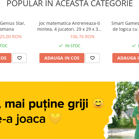
POPULAR ÎN ACEASTĂ CATEGORIE
Genius Star,
Joc matematica Antreneaza-ti
Smart Games 
.romana
mintea, 4 jucatori, 29 x 29 x 3,5
de logica cu
cm.
3+ ani, edit
25,00 RON
106,76 RON
106,76 RON
149,00 R
STOC
IN STOC
COS
ADAUGA IN COS
ADAUGA I