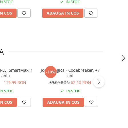
IN STOC
IN STOC
N COS
ADAUGA IN COS
ADAUG
A
PLE, SmartMax, 1
Joc de logica - Codebreaker, +7
Smart Gam
-10%
5 ani +
ani
de logica 
ON
119,99 RON
69,00 RON
62,10 RON
65,00
IN STOC
IN STOC
N COS
ADAUGA IN COS
ADAUG