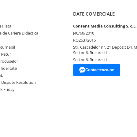
DATE COMERCIALE
 Plata
Content Media Consulting S.R.L.
 de Cariera Didactica
J40/60/2010
RO26372016
eturnabil
Str. Cascadelor nr. 21 Depozit D4, 
Sector 6, Bucuresti
e Retur
Sector 6, Bucuresti
Produselor
fidelitate
Contacteaza-ne
AL
e Dispute Resolution
ck Friday