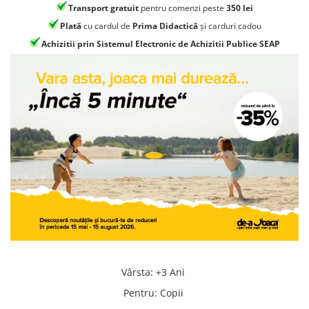
Jocuri geografie
Transport gratuit
pentru comenzi peste
350 lei
Jocuri invatat limba engleza
Plată
cu cardul de
Prima Didactică
și carduri cadou
Achizitii prin Sistemul Electronic de Achizitii Publice SEAP
Jocuri Origami
Jocuri si jucarii educative
Jocuri STEAM
Jucarii interactive
Jucarii muzicale
Jucării ȋndemânare
Masinute si trenulete
Roboti de jucarie
Vârsta
:
+3 Ani
Pentru
:
Copii