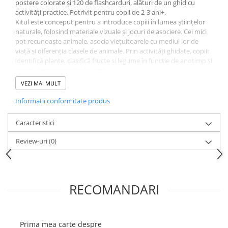
postere colorate și 120 de flashcarduri, alături de un ghid cu
activități practice. Potrivit pentru copii de 2-3 ani+.
Kitul este conceput pentru a introduce copiii în lumea științelor
naturale, folosind materiale vizuale și jocuri de asociere. Cei mici
pot recunoaște animale, asocia viețuitoarele cu mediul lor de
viață și diferenția clasele de animale. Prin activități ghidate, copiii
identifică plante, clasifică fructe și legume în funcție de anotimp și
învață despre ciclurile de viață.
Utilizarea posterelor și a cardurilor ajută la observarea detaliilor,
VEZI MAI MULT
la dezvoltarea abilităților de clasificare și la înțelegerea relațiilor
din natură. Ghidul inclus oferă sugestii clare pentru activități,
Informatii conformitate produs
astfel încât părinții și educatorii să poată organiza ușor sesiuni de
învățare interactive.
Caracteristici
Specificații:
Conține 30 de postere colorate
Review-uri
(0)
Include 120 de flashcarduri
Ghid cu sugestii de activități
Editura Gama
RECOMANDARI
Prima mea carte despre