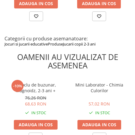
ADAUGA IN COS
ADAUGA IN COS
Categorii cu produse asemanatoare:
Jocuri si jucarii educative
Produse
Jucarii copii 2-3 ani
OAMENII AU VIZUALIZAT DE
ASEMENEA
Binoclu de buzunar,
Mini Laborator - Chimia
-10%
Magnoidz, 2-3 ani +
Culorilor
76,26 RON
57,02 RON
68,63 RON
57,02 RON
IN STOC
IN STOC
ADAUGA IN COS
ADAUGA IN COS