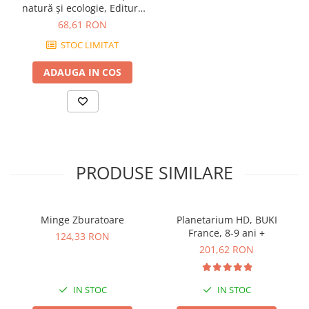
natură și ecologie, Editura
Gama, 2-3 ani +
68,61 RON
STOC LIMITAT
ADAUGA IN COS
PRODUSE SIMILARE
Minge Zburatoare
Planetarium HD, BUKI
France, 8-9 ani +
124,33 RON
201,62 RON
IN STOC
IN STOC