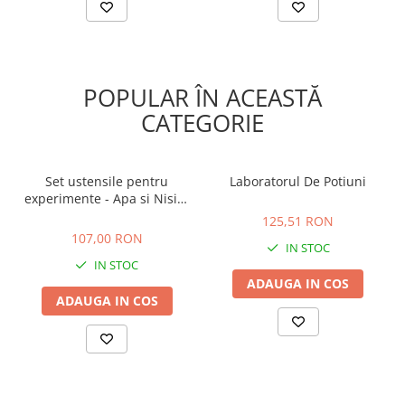
POPULAR ÎN ACEASTĂ
CATEGORIE
Set ustensile pentru
Laboratorul De Potiuni
experimente - Apa si Nisip,
125,51 RON
Learning Resources, 2-3 ani
107,00 RON
125,51 RON
+
107,00 RON
IN STOC
IN STOC
ADAUGA IN COS
ADAUGA IN COS