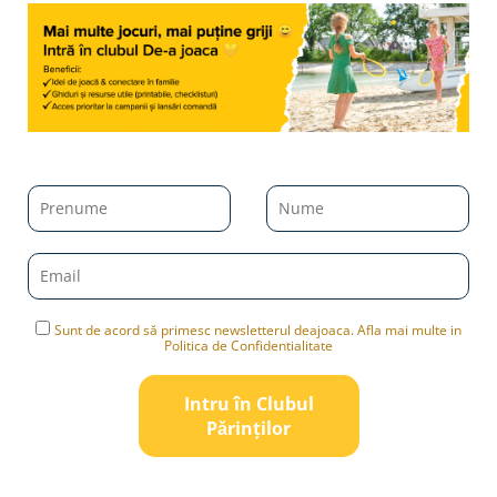
Sunt de acord să primesc newsletterul deajoaca. Afla mai multe in
Politica de Confidentialitate
Intru în Clubul
Pǎrinților