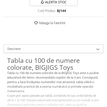
ALERTA STOC
Cod Produs:
BJ144
Adauga la Favorite
Descriere
Tabla cu 100 de numere
colorate, BIGJIGS Toys
Tabla cu 100 de numere colorate de la BIGJIGS Toys este o jucărie
educativă din lemn, recomandată copiilor de la 3 ani. Concepută
pentru a face învățarea numerelor mai atractivă, tabla oferă o
modalitate practică de a exersa număratul și primele operații
matematice.
Copiii pot așeza piesele pe tablă, sortându-le sau ordonându-le
de la 1 la 100. Fiecare piesă este inscripționată cu un număr și are
dimensiuni potrivite pentru mâinile mici, ceea ce ajută la