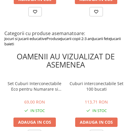
Categorii cu produse asemanatoare:
Jocuri si jucarii educative
Produse
Jucarii copii 2-3 ani
Jucarii fete
Jucarii
baieti
OAMENII AU VIZUALIZAT DE
ASEMENEA
Set Cuburi Interconectabile
Cuburi interconectabile Set
Eco pentru Numarare si
100 bucati
Constructie - 100 Piese, 10
69,00 RON
113,71 RON
Culori, 3+ Ani
69,00 RON
113,71 RON
IN STOC
IN STOC
ADAUGA IN COS
ADAUGA IN COS