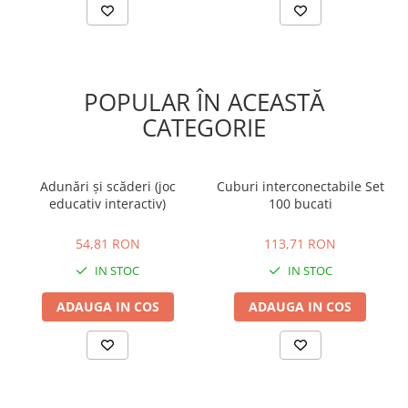
POPULAR ÎN ACEASTĂ
CATEGORIE
Adunări și scăderi (joc
Cuburi interconectabile Set
educativ interactiv)
100 bucati
54,81 RON
113,71 RON
54,81 RON
113,71 RON
IN STOC
IN STOC
ADAUGA IN COS
ADAUGA IN COS