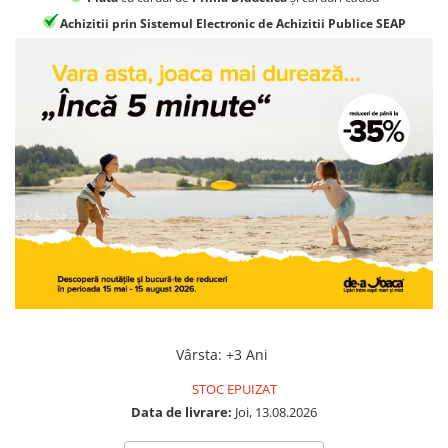
Jocuri geografie
Achizitii prin Sistemul Electronic de Achizitii Publice SEAP
Jocuri invatat limba engleza
Jocuri Origami
Jocuri si jucarii educative
Jocuri STEAM
Jucarii interactive
Jucarii muzicale
Jucării ȋndemânare
Masinute si trenulete
Roboti de jucarie
Vârsta
:
+3 Ani
STOC EPUIZAT
Data de livrare:
Joi, 13.08.2026