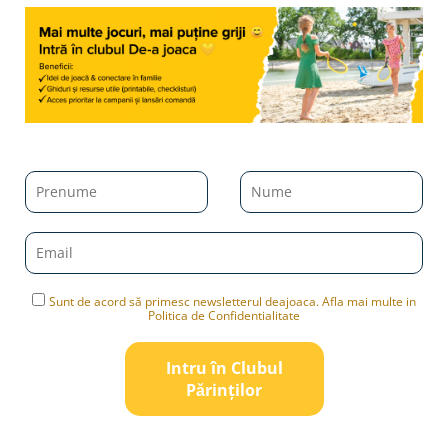
Sunt de acord să primesc newsletterul deajoaca. Afla mai multe in
Politica de Confidentialitate
Intru în Clubul
Pǎrinților