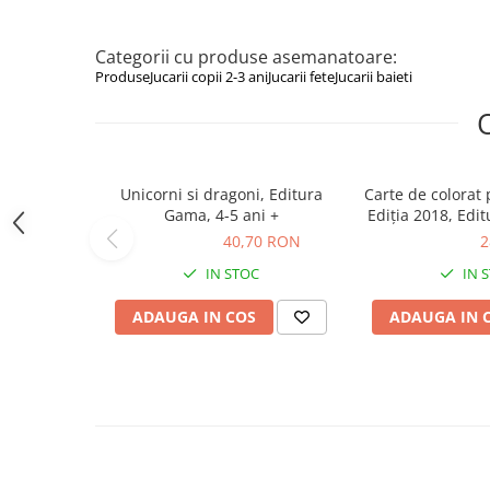
Figurine animale salbatice
Figurine dinozauri
Categorii cu produse asemanatoare:
Produse
Jucarii copii 2-3 ani
Jucarii fete
Jucarii baieti
Figurine Disney
Carti pentru copii
Colectia invat sa citesc
Unicorni si dragoni, Editura
Carte de colorat 
Cărți de Crăciun
Gama, 4-5 ani +
Ediția 2018, Edi
ani 
Carti dezvoltare emotionala
40,70 RON
40,70 RON
28,49 RON
2
Carti parenting
IN STOC
IN 
Carti educative
ADAUGA IN COS
ADAUGA IN 
Carti povesti ilustrate
Carti bebelusi
Carti de colorat
Carti de fictiune
Carti de povesti