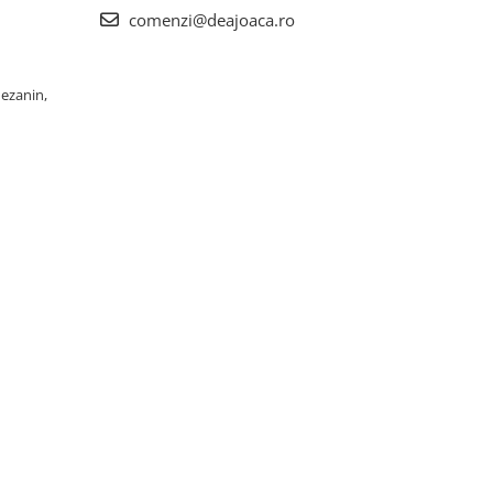
comenzi@deajoaca.ro
Mezanin,