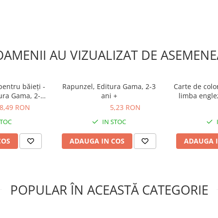
OAMENII AU VIZUALIZAT DE ASEMENE
pentru băieţi -
Rapunzel, Editura Gama, 2-3
Carte de color
tura Gama, 2-3
ani +
limba englez
+
Primele cuvi
8,49 RON
5,23 RON
5,23 RON
28,29 R
Orchard T
STOC
IN STOC
COS
ADAUGA IN COS
ADAUGA I
POPULAR ÎN ACEASTĂ CATEGORIE