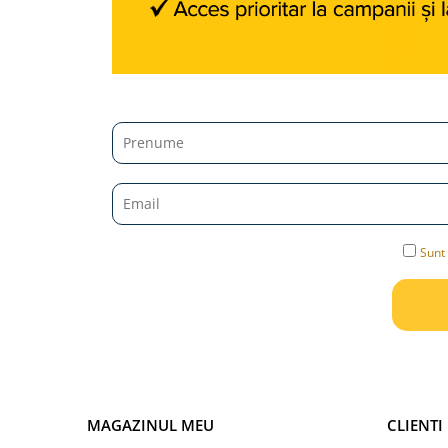
Jucarii diverse
Leagane
Locuri de joaca
Role si Skateboard
Tobogane
Trambuline
Trotinete
Articole pentru colectionari
Sunt 
Monede si Bancnote Autentice din
toata lumea
24h Le Mans
Colectia Camaro vs Mustang
Colectia Nave Militare
Colectiile Panini
MAGAZINUL MEU
CLIENTI
Formula 1 The Car Collection