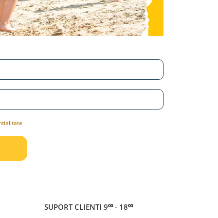
tialitate
SUPORT CLIENTI
9⁰⁰ - 18⁰⁰