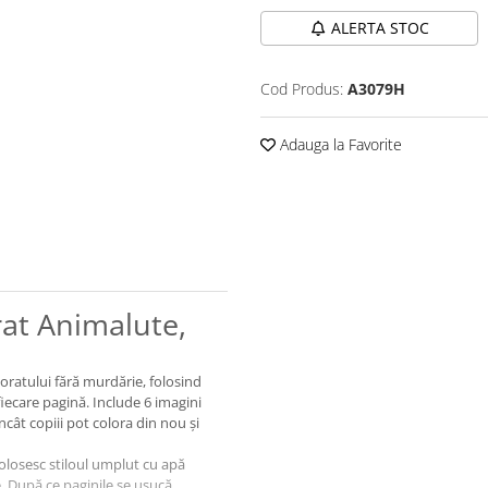
ALERTA STOC
Cod Produs:
A3079H
Adauga la Favorite
rat Animalute,
oratului fără murdărie, folosind
fiecare pagină. Include 6 imagini
încât copiii pot colora din nou și
 folosesc stiloul umplut cu apă
. După ce paginile se usucă,