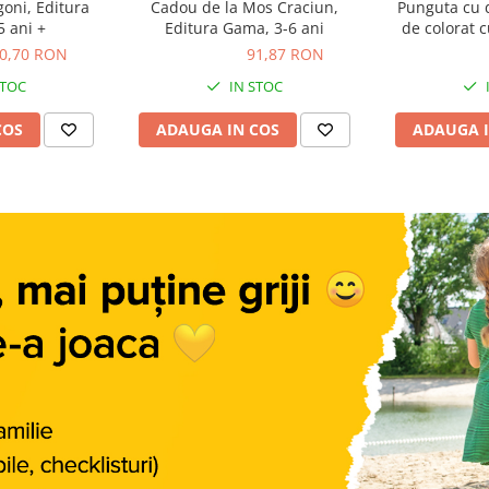
goni, Editura
Cadou de la Mos Craciun,
Punguta cu d
 ani +
Editura Gama, 3-6 ani
de colorat c
0,70 RON
91,87 RON
91,87 RON
7,40 R
STOC
IN STOC
COS
ADAUGA IN COS
ADAUGA I