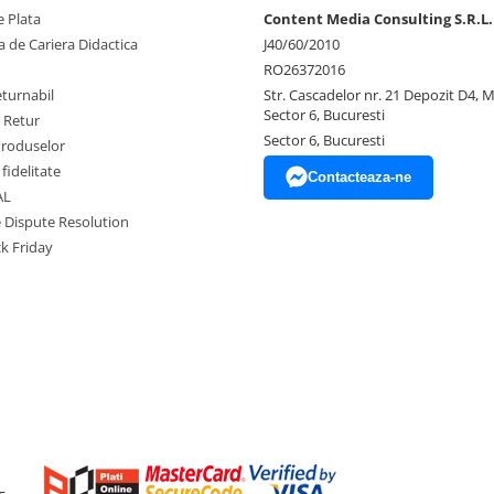
 Plata
Content Media Consulting S.R.L.
 de Cariera Didactica
J40/60/2010
RO26372016
eturnabil
Str. Cascadelor nr. 21 Depozit D4, 
Sector 6, Bucuresti
e Retur
Sector 6, Bucuresti
Produselor
fidelitate
Contacteaza-ne
AL
e Dispute Resolution
ck Friday