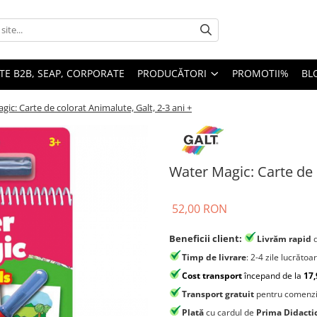
TE B2B, SEAP, CORPORATE
PRODUCĂTORI
PROMOTII%
BL
ic: Carte de colorat Animalute, Galt, 2-3 ani +
Water Magic: Carte de c
52,00 RON
Beneficii client:
Livrăm rapid
Timp de livrare
: 2-4 zile lucrătoa
Cost transport
începand de la
17,
Transport gratuit
pentru comenzi
Plată
cu cardul de
Prima Didacti