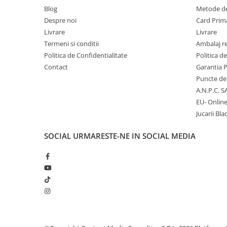
Blog
Metode de
Despre noi
Card Prima
Micii colectionari
Livrare
Livrare
Animale din Salbaticie
Termeni si conditii
Ambalaj r
Animalele Planetei
Politica de Confidentialitate
Politica d
Contact
Garantia 
Castelul Medieval
Puncte de 
Colectia Barbie Jocul de-a Moda
A.N.P.C. S
Colectia insecte din lumea
EU- Onlin
intreaga
Jucarii Bla
Colectia Viata la Ferma
SOCIAL
URMARESTE-NE IN SOCIAL MEDIA
Vietuitoare din mari si oceane
Colectia Betterly
Pe urmele dinozaurilor
Camera copilului