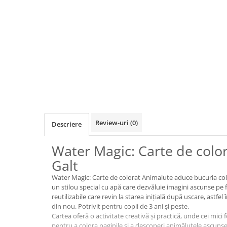
Jocuri de cooperare
Jocuri dezvoltarea imaginatiei
Jocuri geografie
Jocuri invatat limba engleza
Jocuri Origami
Jocuri si jucarii educative
Jocuri STEAM
Jucarii interactive
Review-uri
(0)
Descriere
Jucarii muzicale
Jucării ȋndemânare
Water Magic: Carte de colo
Masinute si trenulete
Galt
Roboti de jucarie
Water Magic: Carte de colorat Animalute aduce bucuria col
un stilou special cu apă care dezvăluie imagini ascunse pe 
reutilizabile care revin la starea inițială după uscare, astfel 
Jucarii bebelusi
din nou. Potrivit pentru copii de 3 ani și peste.
Centre de activitati
Cartea oferă o activitate creativă și practică, unde cei mici
pentru a colora paginile și a descoperi animăluțele ascunse