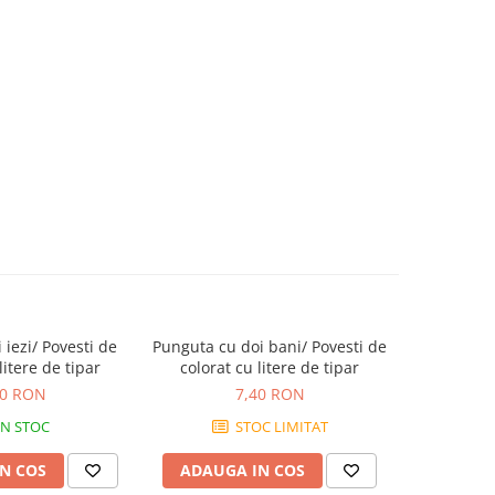
 iezi/ Povesti de
Punguta cu doi bani/ Povesti de
Early Activ
litere de tipar
colorat cu litere de tipar
colorat cu 
40 RON
7,40 RON
IN STOC
STOC LIMITAT
N COS
ADAUGA IN COS
ADAUG