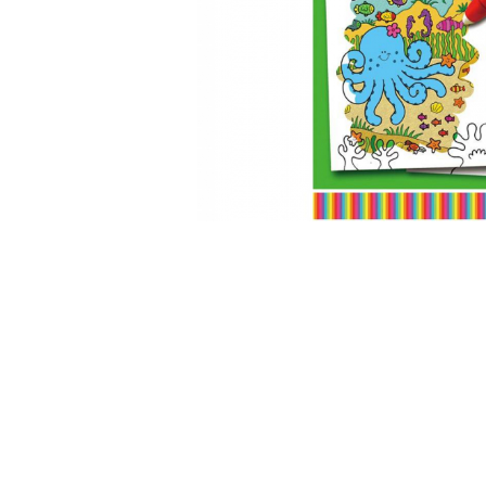
Cuburi de construit
Jocuri creative
Jocuri experimente stiintifice
Casute copii
Jocuri de rol
Jocuri inteligenta si memorie
Casute papusi
Jocuri dezvoltare emotionala
Jucarii din lemn
Jocuri si jucarii stiinta
Jucarii si jocuri Montessori
Jocuri de relaxare
Papusi Barbie
Ceasuri copii