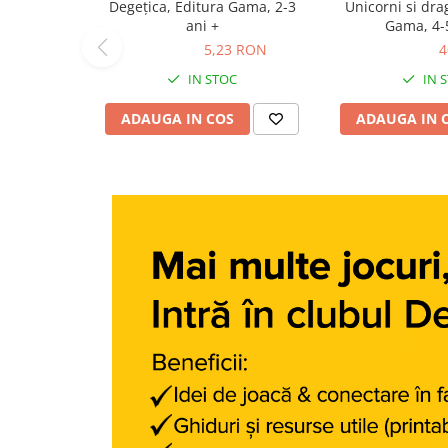
Degeţica, Editura Gama, 2-3
Unicorni si dra
Carti dezvoltare personala
ani +
Gama, 4-5
5,23 RON
5,23 RON
40,70 RON
4
Carti invatare limbi straine
IN STOC
IN 
Carti metoda Montessori
Carti si culegeri cu exercitii
ADAUGA IN COS
ADAUGA IN 
Cărți educative pentru copii
Gradinita si scoala
Ghiozdane si accesorii
Jocuri si jucarii educative
Papetarie si Rechizite
Carti si materiale pentru scoala
Jucarii de exterior
Vehicule
Biciclete pentru copii