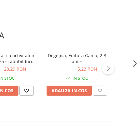
A
at cu activitati in
Degeţica, Editura Gama, 2-3
Capra cu 
a si abtibilduri
ani +
colorat
nte FIRST WORDS,
ON
28,29 RON
5,23 RON
5,23 RON
7,40
oys, 2-3 ani +
IN STOC
IN STOC
N COS
ADAUGA IN COS
ADAUG