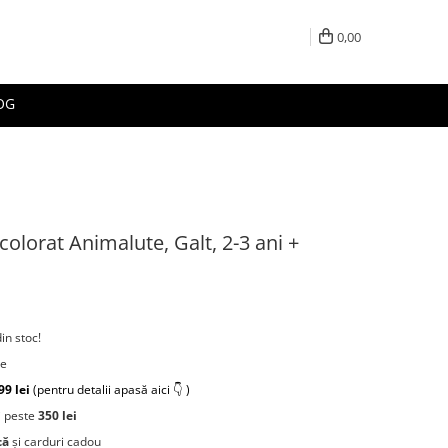
0,00
OG
olorat Animalute, Galt, 2-3 ani +
din stoc!
re
99 lei
(pentru detalii apasă aici 👇 )
 peste
350 lei
că
și carduri cadou