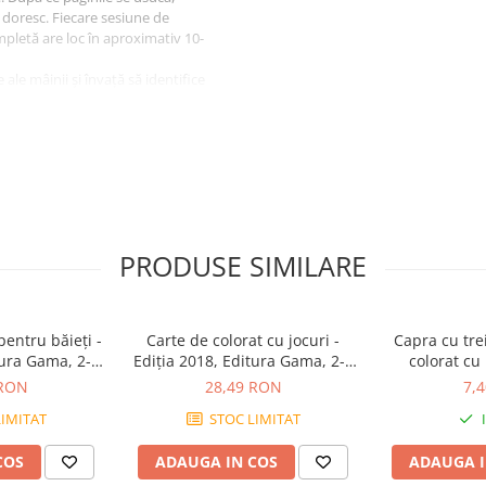
ri doresc. Fiecare sesiune de
mpletă are loc în aproximativ 10-
 ale mâinii și învață să identifice
orii și nu lasă urme pe haine sau
PRODUSE SIMILARE
te la îndemâna copiilor.
i copilul în timpul folosirii.
. Curățați cu o cârpă ușor umedă
pentru băieţi -
Carte de colorat cu jocuri -
Capra cu trei
tura Gama, 2-3
Ediția 2018, Editura Gama, 2-3
colorat cu 
+
ani +
 RON
28,49 RON
7,
IMITAT
STOC LIMITAT
COS
ADAUGA IN COS
ADAUGA I