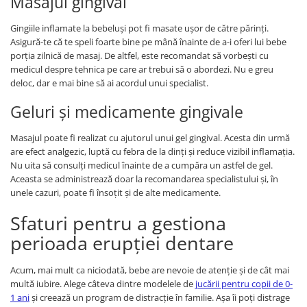
Masajul gingival
Gingiile inflamate la bebeluși pot fi masate ușor de către părinți.
Asigură-te că te speli foarte bine pe mână înainte de a-i oferi lui bebe
porția zilnică de masaj. De altfel, este recomandat să vorbești cu
medicul despre tehnica pe care ar trebui să o abordezi. Nu e greu
deloc, dar e mai bine să ai acordul unui specialist.
Geluri și medicamente gingivale
Masajul poate fi realizat cu ajutorul unui gel gingival. Acesta din urmă
are efect analgezic, luptă cu febra de la dinți și reduce vizibil inflamația.
Nu uita să consulți medicul înainte de a cumpăra un astfel de gel.
Aceasta se administrează doar la recomandarea specialistului și, în
unele cazuri, poate fi însoțit și de alte medicamente.
Sfaturi pentru a gestiona
perioada erupției dentare
Acum, mai mult ca niciodată, bebe are nevoie de atenție și de cât mai
multă iubire. Alege câteva dintre modelele de
jucării pentru copii de 0-
1 ani
și creează un program de distracție în familie. Așa îi poți distrage