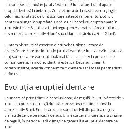
Jocuri geografie
Lucrurile se schimbă în jurul vârstei de 6 luni, atunci când apare
erupția dentară la bebeluși. Concret, încă de la naștere, sub gingiile
Jocuri invatat limba engleza
celor mici există 20 de dințișori care așteaptă momentul potrivit
Jocuri Origami
pentru a ajunge la suprafață. Dacă la unii bebeluși, erupția apare în
jurul vârstei de 6 luni, la alții, întregul proces poate apărea mult mai
Jocuri si jucarii educative
devreme (la aproximativ 4 luni) sau chiar mai târziu (la 9 – 12 luni).
Jocuri STEAM
Suntem obișnuiți să asociem dinții bebelușilor cu etapa de
Jucarii interactive
diversificare, care are loc tot în jurul vârstei de 6 luni. Adevărul este că,
Jucarii muzicale
dințișorii de lapte vor contribui, mai târziu, inclusiv la procesul de
comunicare și, în mod evident, la estetică. Dacă sunt îngrijiți
Jucării ȋndemânare
corespunzător, aceștia vor permite o creștere sănătoasă pentru dinții
Masinute si trenulete
definitivi.
Roboti de jucarie
Evoluția erupției dentare
Spuneam că primii dinți la bebeluși apar, de regulă, în jurul vârstei de 6
luni. E un proces de lungă durată, care se poate întinde până la
aproximativ 3 ani. Primii care apar sunt incisivii din partea de jos,
urmați de cei de pe arcada de sus. Urmează ceilalți, care sparg gingiile,
de regulă, în pereche. Iată o imagine generală a erupției dentare pe
luni: