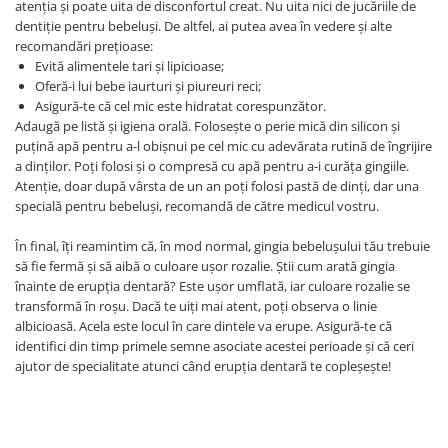
atenția și poate uita de disconfortul creat. Nu uita nici de jucăriile de
dentiție pentru bebeluși. De altfel, ai putea avea în vedere și alte
recomandări prețioase:
Evită alimentele tari și lipicioase;
Oferă-i lui bebe iaurturi și piureuri reci;
Asigură-te că cel mic este hidratat corespunzător.
Adaugă pe listă și igiena orală. Folosește o perie mică din silicon și
puțină apă pentru a-l obișnui pe cel mic cu adevărata rutină de îngrijire
a dinților. Poți folosi și o compresă cu apă pentru a-i curăța gingiile.
Atenție, doar după vârsta de un an poți folosi pastă de dinți, dar una
specială pentru bebeluși, recomandă de către medicul vostru.
În final, îți reamintim că, în mod normal, gingia bebelușului tău trebuie
să fie fermă și să aibă o culoare ușor rozalie. Știi cum arată gingia
înainte de erupția dentară? Este ușor umflată, iar culoare rozalie se
transformă în roșu. Dacă te uiți mai atent, poți observa o linie
albicioasă. Acela este locul în care dintele va erupe. Asigură-te că
identifici din timp primele semne asociate acestei perioade și că ceri
ajutor de specialitate atunci când erupția dentară te copleșește!