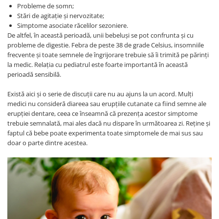
Probleme de somn;
Stări de agitație și nervozitate;
Simptome asociate răcelilor sezoniere.
De altfel, în această perioadă, unii bebeluși se pot confrunta și cu
probleme de digestie. Febra de peste 38 de grade Celsius, insomniile
frecvente și toate semnele de îngrijorare trebuie să îi trimită pe părinți
la medic. Relația cu pediatrul este foarte importantă în această
perioadă sensibilă.
Există aici și o serie de discuții care nu au ajuns la un acord. Mulți
medici nu consideră diareea sau erupțiile cutanate ca fiind semne ale
erupției dentare, ceea ce înseamnă că prezența acestor simptome
trebuie semnalată, mai ales dacă nu dispare în următoarea zi. Reține și
faptul că bebe poate experimenta toate simptomele de mai sus sau
doar o parte dintre acestea.