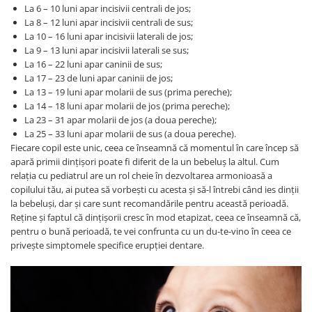
La 6 – 10 luni apar incisivii centrali de jos;
La 8 – 12 luni apar incisivii centrali de sus;
La 10 – 16 luni apar incisivii laterali de jos;
La 9 – 13 luni apar incisivii laterali se sus;
La 16 – 22 luni apar caninii de sus;
La 17 – 23 de luni apar caninii de jos;
La 13 – 19 luni apar molarii de sus (prima pereche);
La 14 – 18 luni apar molarii de jos (prima pereche);
La 23 – 31 apar molarii de jos (a doua pereche);
La 25 – 33 luni apar molarii de sus (a doua pereche).
Fiecare copil este unic, ceea ce înseamnă că momentul în care încep să
apară primii dințișori poate fi diferit de la un bebeluș la altul. Cum
relația cu pediatrul are un rol cheie în dezvoltarea armonioasă a
copilului tău, ai putea să vorbești cu acesta și să-l întrebi când ies dinții
la bebeluși, dar și care sunt recomandările pentru această perioadă.
Reține și faptul că dințișorii cresc în mod etapizat, ceea ce înseamnă că,
pentru o bună perioadă, te vei confrunta cu un du-te-vino în ceea ce
privește simptomele specifice erupției dentare.