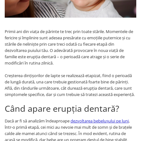
Jocuri experimente stiintifice
Carti metoda Montessori
Casute copii
Carti si culegeri cu exercitii
Jocuri de rol
Cărți educative pentru copii
Primii ani din viața de părinte te trec prin toate stările. Momentele de
Jocuri inteligenta si memorie
fericire și împlinire sunt adesea presărate cu emoțiile puternice și cu
stările de neliniște prin care treci odată cu fiecare etapă din
Casute papusi
dezvoltarea puiului tău. O adevărată provocare în noua viață de
Jocuri dezvoltare emotionala
familie este erupția dentară – o perioadă care atrage și o serie de
modificări în rutina zilnică.
Jucarii din lemn
Jocuri si jucarii stiinta
Creșterea dințișorilor de lapte se realizează etapizat, fiind o perioadă
de lungă durată, una care trebuie gestionată foarte bine de părinți.
Jucarii si jocuri Montessori
Află, din rândurile următoare, cât durează erupția dentară, care sunt
Jocuri de relaxare
simptomele specifice, dar și cum trebuie să tratezi această experiență.
Papusi Barbie
Când apare erupția dentară?
Ceasuri copii
Dacă ar fi să analizăm îndeaproape
dezvoltarea bebelușului pe luni
,
Jocuri de cooperare
într-o primă etapă, cei mici au nevoie mai mult de somn și de brațele
Jocuri dezvoltarea imaginatiei
calde ale mamei atunci când se trezesc. În mod evident, rutina de
acasă se modifică, dar bebe are un program destul de bine stabilit.