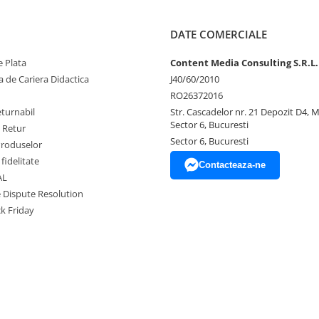
DATE COMERCIALE
 Plata
Content Media Consulting S.R.L.
 de Cariera Didactica
J40/60/2010
RO26372016
eturnabil
Str. Cascadelor nr. 21 Depozit D4, 
Sector 6, Bucuresti
e Retur
Sector 6, Bucuresti
Produselor
fidelitate
Contacteaza-ne
AL
e Dispute Resolution
ck Friday