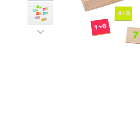
Cuburi de construit
Jocuri creative
Jocuri experimente stiintifice
Casute copii
Jocuri de rol
Jocuri inteligenta si memorie
Casute papusi
Jocuri dezvoltare emotionala
Jucarii din lemn
Jocuri si jucarii stiinta
Jucarii si jocuri Montessori
Jocuri de relaxare
Papusi Barbie
Ceasuri copii