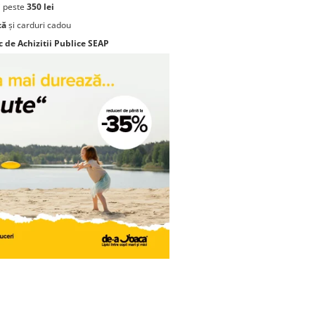
 peste
350 lei
că
și carduri cadou
c de Achizitii Publice SEAP