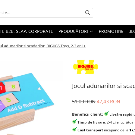
TE B2B, SEAP, CORPORATE
PRODUCĂTORI
PROMOTII%
BL
ul adunarilor si scaderilor, BIGJIGS Toys, 2-3 ani +
Jocul adunarilor si scad
51,00 RON
47,43 RON
Beneficii client:
Livrăm rapid
Timp de livrare
: 2-4 zile lucrătoa
Cost transport
începand de la
17,