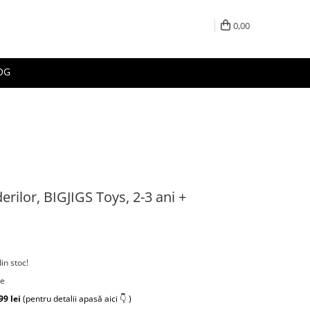
0,00
OG
erilor, BIGJIGS Toys, 2-3 ani +
din stoc!
re
99 lei
(pentru detalii apasă aici 👇 )