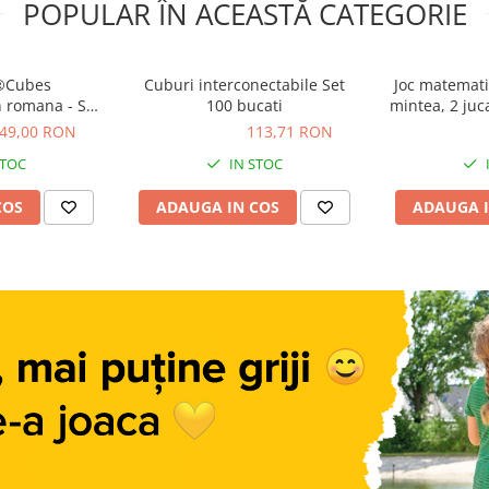
POPULAR ÎN ACEASTĂ CATEGORIE
®Cubes
Cuburi interconectabile Set
Joc matemati
 romana - Set
100 bucati
mintea, 2 juc
e la 11 - 20,
49,00 RON
113,71 RON
113,71 RON
86,43 R
es, 4-5 ani +
STOC
IN STOC
COS
ADAUGA IN COS
ADAUGA I