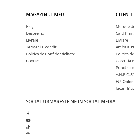
Micii colectionari
MAGAZINUL MEU
CLIENTI
Animale din Salbaticie
Blog
Metode de
Animalele Planetei
Despre noi
Card Prima
Castelul Medieval
Livrare
Livrare
Termeni si conditii
Ambalaj r
Colectia Barbie Jocul de-a Moda
Politica de Confidentialitate
Politica d
Colectia insecte din lumea
Contact
Garantia 
intreaga
Puncte de 
Colectia Viata la Ferma
A.N.P.C. S
EU- Onlin
Vietuitoare din mari si oceane
Jucarii Bla
Colectia Betterly
SOCIAL
URMARESTE-NE IN SOCIAL MEDIA
Pe urmele dinozaurilor
Camera copilului