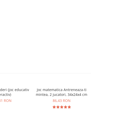
deri (joc educativ
Joc matematica Antreneaza-ti
Set Cuburi 
eractiv)
mintea, 2 jucatori, 34x24x4 cm
pent
Construc
81 RON
86,43 RON
Cu