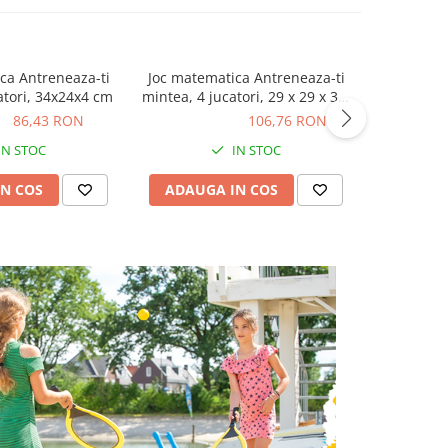
ca Antreneaza-ti
Joc matematica Antreneaza-ti
Joc de 
atori, 34x24x4 cm
mintea, 4 jucatori, 29 x 29 x 3,5
Ceasul D
cm.
THE TIME
ON
86,43 RON
106,76 RON
106,76 RON
85,23
To
IN STOC
IN STOC
N COS
ADAUGA IN COS
ADAUG