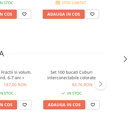
IN STOC
STOC LIMITAT
N COS
ADAUGA IN COS
ADAUG
A
 Fractii si volum,
Set 100 bucati Cuburi
Set 84 Fi
d, 6-7 ani +
interconectabile colorate
Numarar
Education
ON
187,00 RON
83,76 RON
83,76 RON
99,00
IN STOC
IN STOC
N COS
ADAUGA IN COS
ADAUG