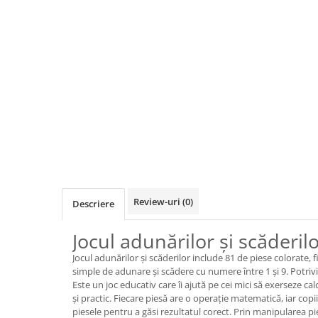
Jocuri de cooperare
Jocuri dezvoltarea imaginatiei
Jocuri geografie
Jocuri invatat limba engleza
Jocuri Origami
Jocuri si jucarii educative
Jocuri STEAM
Jucarii interactive
Jucarii muzicale
Jucării ȋndemânare
Review-uri
(0)
Descriere
Masinute si trenulete
Jocul adunărilor și scăderil
Roboti de jucarie
Jocul adunărilor și scăderilor include 81 de piese colorate,
simple de adunare și scădere cu numere între 1 și 9. Potrivi
Jucarii bebelusi
Este un joc educativ care îi ajută pe cei mici să exerseze ca
Centre de activitati
și practic. Fiecare piesă are o operație matematică, iar copiii
piesele pentru a găsi rezultatul corect. Prin manipularea pie