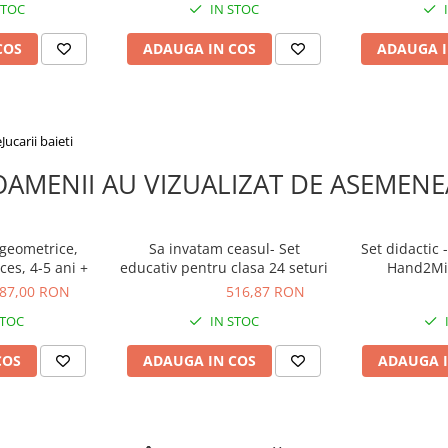
STOC
IN STOC
COS
ADAUGA IN COS
ADAUGA I
e
Jucarii baieti
OAMENII AU VIZUALIZAT DE ASEMENE
 geometrice,
Sa invatam ceasul- Set
Set didactic -
es, 4-5 ani +
educativ pentru clasa 24 seturi
Hand2Min
87,00 RON
516,87 RON
516,87 RON
187,00 R
STOC
IN STOC
COS
ADAUGA IN COS
ADAUGA I