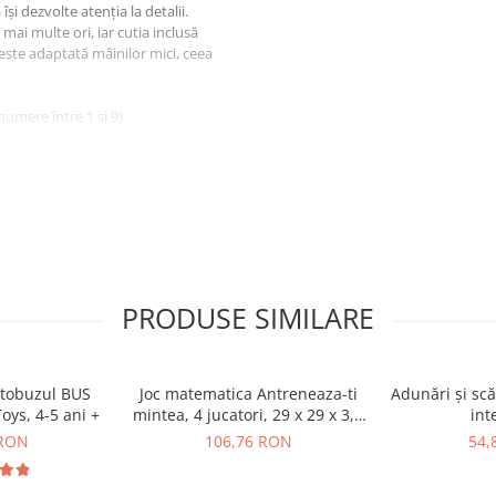
își dezvolte atenția la detalii.
 mai multe ori, iar cutia inclusă
 este adaptată mâinilor mici, ceea
numere între 1 și 9)
onține piese mici care pot fi
heați copilul în timpul utilizării
PRODUSE SIMILARE
utobuzul BUS
Joc matematica Antreneaza-ti
Adunări și scă
oys, 4-5 ani +
mintea, 4 jucatori, 29 x 29 x 3,5
int
cm.
 RON
106,76 RON
54,