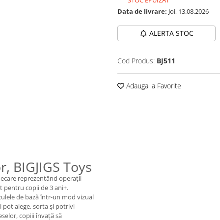
STOC EPUIZAT
Data de livrare:
Joi, 13.08.2026
ALERTA STOC
Cod Produs:
BJ511
Adauga la Favorite
or, BIGJIGS Toys
 fiecare reprezentând operații
t pentru copii de 3 ani+.
lculele de bază într-un mod vizual
 pot alege, sorta și potrivi
selor, copiii învață să