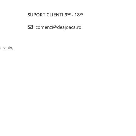
SUPORT CLIENTI
9⁰⁰ - 18⁰⁰
comenzi@deajoaca.ro
Mezanin,