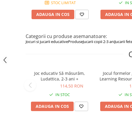
STOC LIMITAT
IN 
Figurine animale salbatice
ADAUGA IN COS
ADAUGA IN 
Figurine dinozauri
Figurine Disney
Categorii cu produse asemanatoare:
Carti pentru copii
Jocuri si jucarii educative
Produse
Jucarii copii 2-3 ani
Jucarii fet
Colectia invat sa citesc
Cărți de Crăciun
Carti dezvoltare emotionala
Joc educativ Să măsurăm,
Jocul formelor
Carti parenting
Ludattica, 2-3 ani +
Learning Resourc
Carti educative
114,50 RON
114,50 RON
187,00 RON
1
Carti povesti ilustrate
IN STOC
IN 
Carti bebelusi
ADAUGA IN COS
ADAUGA IN 
Carti de colorat
Carti de fictiune
Carti de povesti