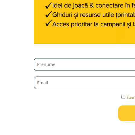
Jucarii diverse
Leagane
Locuri de joaca
Role si Skateboard
Tobogane
Trambuline
Trotinete
Articole pentru colectionari
Monede si Bancnote Autentice din
toata lumea
24h Le Mans
Sunt 
Colectia Camaro vs Mustang
Colectia Nave Militare
Colectiile Panini
Formula 1 The Car Collection