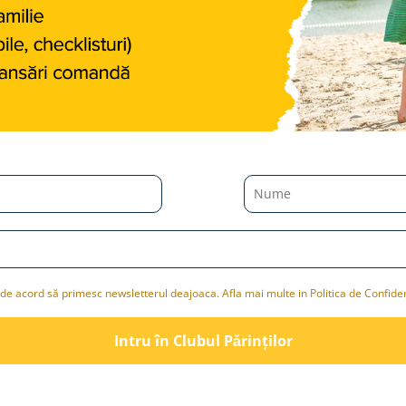
de acord să primesc newsletterul deajoaca. Afla mai multe in Politica de Confiden
Intru în Clubul Pǎrinților