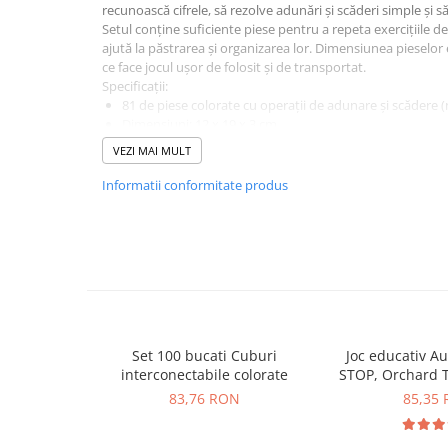
Plusuri bebelusi
recunoască cifrele, să rezolve adunări și scăderi simple și să 
Setul conține suficiente piese pentru a repeta exercițiile de
Carti senzoriale bebelusi
ajută la păstrarea și organizarea lor. Dimensiunea pieselor
Jucarii de sortare
ce face jocul ușor de folosit și de transportat.
Specificații:
Cuburi din lemn
81 de piese colorate cu operații de adunare și scădere (
Dimensiuni: 12 x 19 x 3 cm
Jucarii de tras si impins
Material: lemn
VEZI MAI MULT
Jucarii zornaitoare
Brand: BIGJIGS Toys
Respectă standardele europene
Informatii conformitate produs
Puzzle bebelusi
Cutie pentru depozitare inclusă
Atenție! Contraindicat copiilor mai mici de 3 ani. Produsul c
înghițite sau inhalate, existând pericol de sufocare. Supraveg
Plusuri
și îndepărtați ambalajele înainte de folosire.
Animale de plus
Pasari de plus
Figurine
Set 100 bucati Cuburi
Joc educativ A
Animale marine
interconectabile colorate
STOP, Orchard T
83,76 RON
85,35
Pusculite
Figurine animale domestice