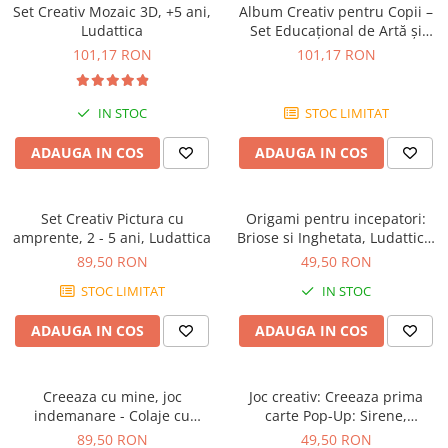
Set Creativ Mozaic 3D, +5 ani,
Album Creativ pentru Copii –
Ludattica
Set Educațional de Artă și
Decorare, +5 ani, Ludattica
101,17 RON
101,17 RON
IN STOC
STOC LIMITAT
ADAUGA IN COS
ADAUGA IN COS
Set Creativ Pictura cu
Origami pentru incepatori:
amprente, 2 - 5 ani, Ludattica
Briose si Inghetata, Ludattica,
+5 ani
89,50 RON
49,50 RON
STOC LIMITAT
IN STOC
ADAUGA IN COS
ADAUGA IN COS
Creeaza cu mine, joc
Joc creativ: Creeaza prima
indemanare - Colaje cu
carte Pop-Up: Sirene,
animale, Ludattica, 3-5 ani
Ludattica, +5 ani
89,50 RON
49,50 RON