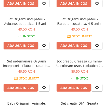
Jocuri geografie
ADAUGA IN COS
ADAUGA IN COS
Jocuri invatat limba engleza
Jocuri Origami
Set Origami incepatori -
Set Origami incepatori -
Avioane, Ludattica, 4-5 ani +
Barcute, Ludattica, 4-5 ani +
Jocuri si jucarii educative
49,50 RON
49,50 RON
Jocuri STEAM
IN STOC
STOC LIMITAT
Jucarii interactive
ADAUGA IN COS
ADAUGA IN COS
Jucarii muzicale
Jucării ȋndemânare
Masinute si trenulete
Set indemanare Origami
Joc creativ Creeaza cu mine-
incepatori - Fluturi, Ludattica,
Sa coloram usor, Ludattica 2-5
Roboti de jucarie
+6 ani
ani
49,50 RON
89,50 RON
STOC LIMITAT
IN STOC
ADAUGA IN COS
ADAUGA IN COS
Baby Origami - Animale,
Set creativ DIY - Geanta