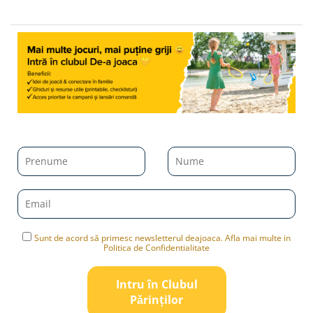
Sunt de acord să primesc newsletterul deajoaca. Afla mai multe in
Politica de Confidentialitate
Intru în Clubul
Pǎrinților