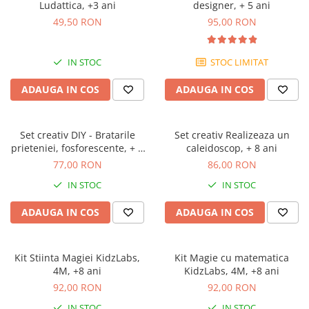
Ludattica, +3 ani
designer, + 5 ani
49,50 RON
95,00 RON
IN STOC
STOC LIMITAT
ADAUGA IN COS
ADAUGA IN COS
Set creativ DIY - Bratarile
Set creativ Realizeaza un
prieteniei, fosforescente, + 5
caleidoscop, + 8 ani
ani
77,00 RON
86,00 RON
IN STOC
IN STOC
ADAUGA IN COS
ADAUGA IN COS
Kit Stiinta Magiei KidzLabs,
Kit Magie cu matematica
4M, +8 ani
KidzLabs, 4M, +8 ani
92,00 RON
92,00 RON
IN STOC
IN STOC