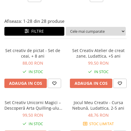
Jocuri experimente stiintifice
Carti metoda Montessori
Casute copii
Carti si culegeri cu exercitii
Afiseaza:
1-
28
din
28
produse
Jocuri de rol
Cărți educative pentru copii
FILTRE
Jocuri inteligenta si memorie
Casute papusi
Set creativ de pictat - Set de
Set Creativ Atelier de creat
Jocuri dezvoltare emotionala
ceai, + 8 ani
zane, Ludattica, +5 ani
Jucarii din lemn
88,00 RON
99,50 RON
Jocuri si jucarii stiinta
IN STOC
IN STOC
Jucarii si jocuri Montessori
ADAUGA IN COS
ADAUGA IN COS
Jocuri de relaxare
Papusi Barbie
Set Creativ Unicorni Magici –
Jocul Meu Creativ - Cursa
Ceasuri copii
Descoperă Arta Quilling-ului,
Nebună, Ludattica, 2-5 ani
+5 ani, Ludattica
Jocuri de cooperare
99,50 RON
48,76 RON
IN STOC
STOC LIMITAT
Jocuri dezvoltarea imaginatiei