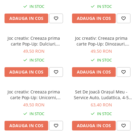
IN STOC
IN STOC
ADAUGA IN COS
ADAUGA IN COS
Joc creativ: Creeaza prima
Joc creativ: Creeaza prima
carte Pop-Up: Dulciuri,
carte Pop-Up: Dinozauri,
Ludattica, +5 ani
Ludattica, +5 ani
49,50 RON
49,50 RON
IN STOC
IN STOC
ADAUGA IN COS
ADAUGA IN COS
Joc creativ: Creeaza prima
Set De Joacă Orașul Meu -
carte Pop-Up: Unicorni,
Service Auto, Ludattica, 4-5
Ludattica, +5 ani
ani +
49,50 RON
63,40 RON
IN STOC
IN STOC
ADAUGA IN COS
ADAUGA IN COS