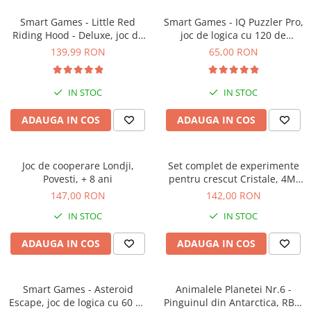
Smart Games - Little Red
Smart Games - IQ Puzzler Pro,
Riding Hood - Deluxe, joc de
joc de logica cu 120 de
logica cu 48 de provocari, 4+
provocari, 6+ ani
139,99 RON
65,00 RON
ani
IN STOC
IN STOC
ADAUGA IN COS
ADAUGA IN COS
Joc de cooperare Londji,
Set complet de experimente
Povesti, + 8 ani
pentru crescut Cristale, 4M,
+10 ani
147,00 RON
142,00 RON
IN STOC
IN STOC
ADAUGA IN COS
ADAUGA IN COS
Smart Games - Asteroid
Animalele Planetei Nr.6 -
Escape, joc de logica cu 60 de
Pinguinul din Antarctica, RBA,