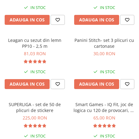
IN STOC
IN STOC
ADAUGA IN COS
ADAUGA IN COS
Leagan cu sezut din lemn
Panini Stitch- set 3 plicuri cu
PP10 - 2,5 m
cartonase
81,03 RON
30,00 RON
IN STOC
IN STOC
ADAUGA IN COS
ADAUGA IN COS
SUPERLIGA - set de 50 de
Smart Games - IQ Fit, joc de
plicuri de stickere
logica cu 120 de provocari, 6+
ani
225,00 RON
65,00 RON
IN STOC
IN STOC