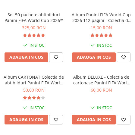
Jocuri experimente stiintifice
Carti metoda Montessori
Set 50 pachete abtibilduri
Album Panini FIFA World Cup
Casute copii
Carti si culegeri cu exercitii
Panini FIFA World Cup 2026™
2026 112 pagini - Colectia de
Jocuri de rol
Cărți educative pentru copii
abtibilduri
325,00 RON
15,00 RON
Jocuri inteligenta si memorie
Casute papusi
IN STOC
IN STOC
Jocuri dezvoltare emotionala
ADAUGA IN COS
ADAUGA IN COS
Jucarii din lemn
Jocuri si jucarii stiinta
Album CARTONAT Colectia de
Album DELUXE - Colectia de
Jucarii si jocuri Montessori
abtibilduri Panini FIFA World
cartonase Panini FIFA World
Cup 2026
Cup Adrenalyn XL 2026
50,00 RON
60,00 RON
Jocuri de relaxare
Papusi Barbie
IN STOC
IN STOC
Ceasuri copii
Jocuri de cooperare
ADAUGA IN COS
ADAUGA IN COS
Jocuri dezvoltarea imaginatiei