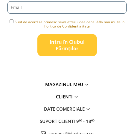
Sunt de acord să primesc newsletterul deajoaca. Afla mai multe in
Politica de Confidentialitate
Intru în Clubul
Pǎrinților
MAGAZINUL MEU
CLIENTI
DATE COMERCIALE
SUPORT CLIENTI
9⁰⁰ - 18⁰⁰
comenzi@deajoaca.ro