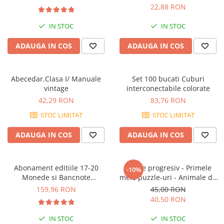
22,88 RON
IN STOC
IN STOC
ADAUGA IN COS
ADAUGA IN COS
Abecedar.Clasa I/ Manuale
Set 100 bucati Cuburi
vintage
interconectabile colorate
42,29 RON
83,76 RON
STOC LIMITAT
STOC LIMITAT
ADAUGA IN COS
ADAUGA IN COS
Abonament editiile 17-20
Puzzle progresiv - Primele
-10%
Monede si Bancnote
mele puzzle-uri - Animale de
Autentice din toata lumea
fermă, 21 piese, 2 ani+, Apli
159,96 RON
45,00 RON
Kids
40,50 RON
IN STOC
IN STOC