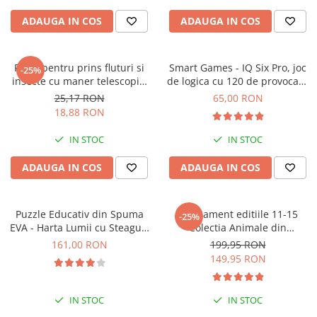
ADAUGA IN COS
ADAUGA IN COS
Plasa pentru prins fluturi si
Smart Games - IQ Six Pro, joc
-25%
insecte cu maner telescopic,
de logica cu 120 de provocari,
Keycraft, +6 ani
8+ ani
25,17 RON
65,00 RON
18,88 RON
IN STOC
IN STOC
ADAUGA IN COS
ADAUGA IN COS
Puzzle Educativ din Spuma
Abonament editiile 11-15
-25%
EVA - Harta Lumii cu Steaguri
Colectia Animale din
si Capitale, Imagimake, 5 ani+
salbaticie
161,00 RON
199,95 RON
149,95 RON
IN STOC
IN STOC