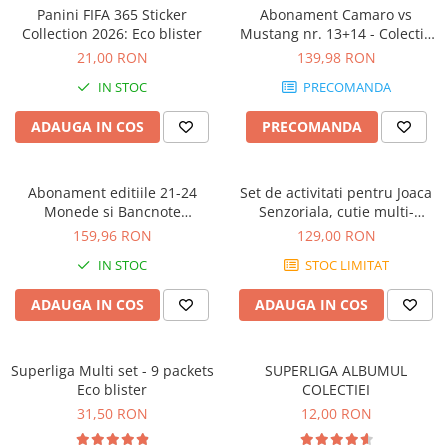
Jocuri geografie
Panini FIFA 365 Sticker
Abonament Camaro vs
Collection 2026: Eco blister
Mustang nr. 13+14 - Colectie
Jocuri invatat limba engleza
Construibila 1:18
21,00 RON
139,98 RON
Jocuri Origami
IN STOC
PRECOMANDA
Jocuri si jucarii educative
ADAUGA IN COS
PRECOMANDA
Jocuri STEAM
Jucarii interactive
Abonament editiile 21-24
Set de activitati pentru Joaca
Jucarii muzicale
Monede si Bancnote
Senzoriala, cutie multi-
Jucării ȋndemânare
Autentice din toata lumea
senzoriala
159,96 RON
129,00 RON
Masinute si trenulete
IN STOC
STOC LIMITAT
Roboti de jucarie
ADAUGA IN COS
ADAUGA IN COS
Superliga Multi set - 9 packets
SUPERLIGA ALBUMUL
Eco blister
COLECTIEI
31,50 RON
12,00 RON