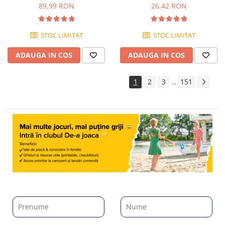
provocari, 8+ ani
18 luni+
89,99 RON
26,42 RON
STOC LIMITAT
STOC LIMITAT
ADAUGA IN COS
ADAUGA IN COS
1
2
3
151
...