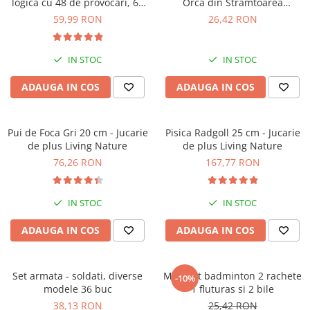
logica cu 48 de provocari, 6+
Orca din Stramtoarea
ani
Gibraltar
59,99 RON
26,42 RON
IN STOC
IN STOC
ADAUGA IN COS
ADAUGA IN COS
Pui de Foca Gri 20 cm - Jucarie
Pisica Radgoll 25 cm - Jucarie
de plus Living Nature
de plus Living Nature
76,26 RON
167,77 RON
IN STOC
IN STOC
ADAUGA IN COS
ADAUGA IN COS
Set armata - soldati, diverse
Mini Set badminton 2 rachete
-10%
modele 36 buc
1 fluturas si 2 bile
38,13 RON
25,42 RON