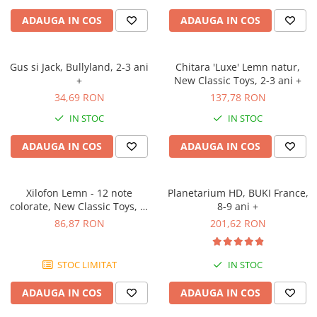
ADAUGA IN COS
ADAUGA IN COS
Gus si Jack, Bullyland, 2-3 ani
Chitara 'Luxe' Lemn natur,
+
New Classic Toys, 2-3 ani +
34,69 RON
137,78 RON
IN STOC
IN STOC
ADAUGA IN COS
ADAUGA IN COS
Xilofon Lemn - 12 note
Planetarium HD, BUKI France,
colorate, New Classic Toys, 1-
8-9 ani +
2 ani +
86,87 RON
201,62 RON
STOC LIMITAT
IN STOC
ADAUGA IN COS
ADAUGA IN COS