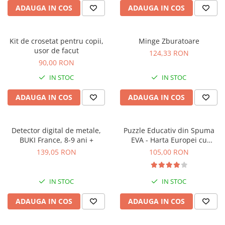
ADAUGA IN COS
ADAUGA IN COS
Kit de crosetat pentru copii,
Minge Zburatoare
usor de facut
124,33 RON
90,00 RON
IN STOC
IN STOC
ADAUGA IN COS
ADAUGA IN COS
Detector digital de metale,
Puzzle Educativ din Spuma
BUKI France, 8-9 ani +
EVA - Harta Europei cu
Steaguri si Capitale,
139,05 RON
105,00 RON
Imagimake, 5 ani+
IN STOC
IN STOC
ADAUGA IN COS
ADAUGA IN COS