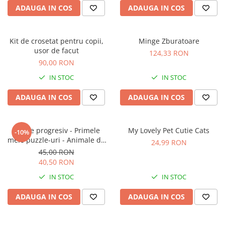
ADAUGA IN COS
ADAUGA IN COS
Kit de crosetat pentru copii,
Minge Zburatoare
usor de facut
124,33 RON
90,00 RON
IN STOC
IN STOC
ADAUGA IN COS
ADAUGA IN COS
Puzzle progresiv - Primele
My Lovely Pet Cutie Cats
-10%
mele puzzle-uri - Animale de
24,99 RON
fermă, 21 piese, 2 ani+, Apli
45,00 RON
Kids
40,50 RON
IN STOC
IN STOC
ADAUGA IN COS
ADAUGA IN COS