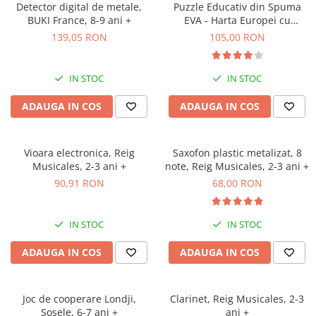
Detector digital de metale,
Puzzle Educativ din Spuma
BUKI France, 8-9 ani +
EVA - Harta Europei cu
Steaguri si Capitale,
139,05 RON
105,00 RON
Imagimake, 5 ani+
IN STOC
IN STOC
ADAUGA IN COS
ADAUGA IN COS
Vioara electronica, Reig
Saxofon plastic metalizat, 8
Musicales, 2-3 ani +
note, Reig Musicales, 2-3 ani +
90,91 RON
68,00 RON
IN STOC
IN STOC
ADAUGA IN COS
ADAUGA IN COS
Joc de cooperare Londji,
Clarinet, Reig Musicales, 2-3
Sosele, 6-7 ani +
ani +