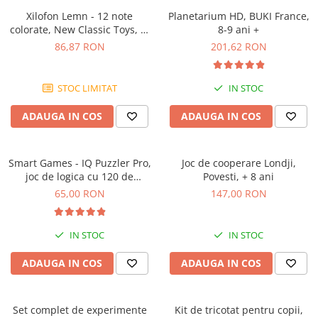
Xilofon Lemn - 12 note
Planetarium HD, BUKI France,
colorate, New Classic Toys, 1-
8-9 ani +
2 ani +
86,87 RON
201,62 RON
STOC LIMITAT
IN STOC
ADAUGA IN COS
ADAUGA IN COS
Smart Games - IQ Puzzler Pro,
Joc de cooperare Londji,
joc de logica cu 120 de
Povesti, + 8 ani
provocari, 6+ ani
65,00 RON
147,00 RON
IN STOC
IN STOC
ADAUGA IN COS
ADAUGA IN COS
Set complet de experimente
Kit de tricotat pentru copii,