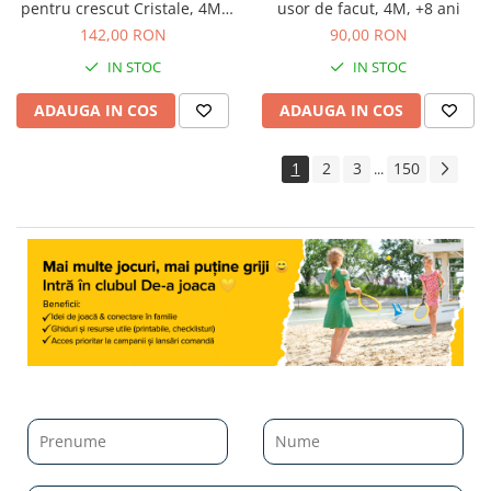
pentru crescut Cristale, 4M,
usor de facut, 4M, +8 ani
+10 ani
142,00 RON
90,00 RON
IN STOC
IN STOC
ADAUGA IN COS
ADAUGA IN COS
1
2
3
150
...