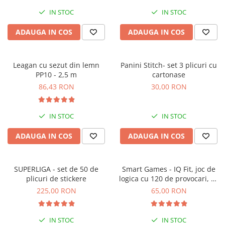
IN STOC
IN STOC
ADAUGA IN COS
ADAUGA IN COS
Leagan cu sezut din lemn
Panini Stitch- set 3 plicuri cu
PP10 - 2,5 m
cartonase
86,43 RON
30,00 RON
IN STOC
IN STOC
ADAUGA IN COS
ADAUGA IN COS
SUPERLIGA - set de 50 de
Smart Games - IQ Fit, joc de
plicuri de stickere
logica cu 120 de provocari, 6+
ani
225,00 RON
65,00 RON
IN STOC
IN STOC