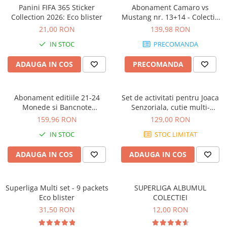
Jocuri geografie
Panini FIFA 365 Sticker
Abonament Camaro vs
Collection 2026: Eco blister
Mustang nr. 13+14 - Colectie
Jocuri invatat limba engleza
Construibila 1:18
21,00 RON
139,98 RON
Jocuri Origami
IN STOC
PRECOMANDA
Jocuri si jucarii educative
ADAUGA IN COS
PRECOMANDA
Jocuri STEAM
Jucarii interactive
Abonament editiile 21-24
Set de activitati pentru Joaca
Jucarii muzicale
Monede si Bancnote
Senzoriala, cutie multi-
Jucării ȋndemânare
Autentice din toata lumea
senzoriala
159,96 RON
129,00 RON
Masinute si trenulete
IN STOC
STOC LIMITAT
Roboti de jucarie
ADAUGA IN COS
ADAUGA IN COS
Superliga Multi set - 9 packets
SUPERLIGA ALBUMUL
Eco blister
COLECTIEI
31,50 RON
12,00 RON