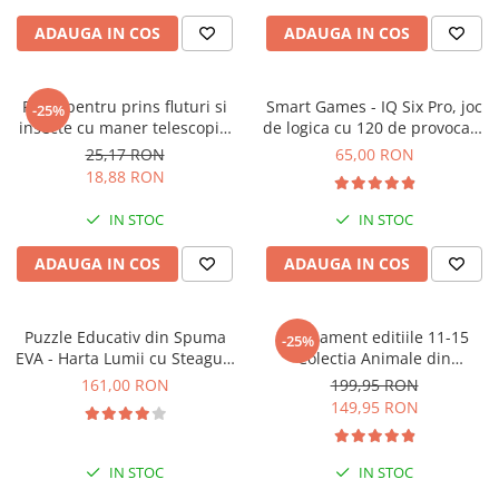
ADAUGA IN COS
ADAUGA IN COS
Plasa pentru prins fluturi si
Smart Games - IQ Six Pro, joc
-25%
insecte cu maner telescopic,
de logica cu 120 de provocari,
Keycraft, +6 ani
8+ ani
25,17 RON
65,00 RON
18,88 RON
IN STOC
IN STOC
ADAUGA IN COS
ADAUGA IN COS
Puzzle Educativ din Spuma
Abonament editiile 11-15
-25%
EVA - Harta Lumii cu Steaguri
Colectia Animale din
si Capitale, Imagimake, 5 ani+
salbaticie
161,00 RON
199,95 RON
149,95 RON
IN STOC
IN STOC