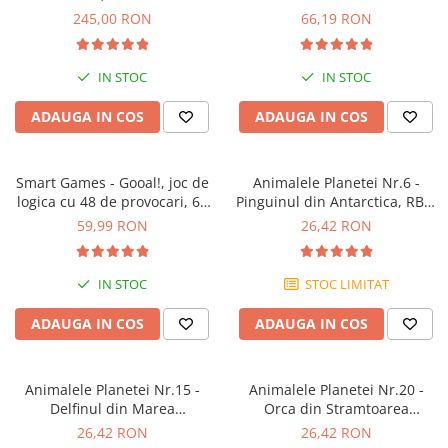
245,00 RON
66,19 RON
IN STOC
IN STOC
ADAUGA IN COS
ADAUGA IN COS
Smart Games - Gooal!, joc de
Animalele Planetei Nr.6 -
logica cu 48 de provocari, 6+
Pinguinul din Antarctica, RBA,
ani
18 luni+
59,99 RON
26,42 RON
IN STOC
STOC LIMITAT
ADAUGA IN COS
ADAUGA IN COS
Animalele Planetei Nr.15 -
Animalele Planetei Nr.20 -
Delfinul din Marea
Orca din Stramtoarea
Mediterana, RBA, 18 luni+
Gibraltar
26,42 RON
26,42 RON