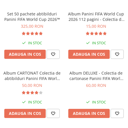
Jocuri experimente stiintifice
Carti metoda Montessori
Set 50 pachete abtibilduri
Album Panini FIFA World Cup
Casute copii
Carti si culegeri cu exercitii
Panini FIFA World Cup 2026™
2026 112 pagini - Colectia de
Jocuri de rol
Cărți educative pentru copii
abtibilduri
325,00 RON
15,00 RON
Jocuri inteligenta si memorie
Casute papusi
IN STOC
IN STOC
Jocuri dezvoltare emotionala
ADAUGA IN COS
ADAUGA IN COS
Jucarii din lemn
Jocuri si jucarii stiinta
Album CARTONAT Colectia de
Album DELUXE - Colectia de
Jucarii si jocuri Montessori
abtibilduri Panini FIFA World
cartonase Panini FIFA World
Cup 2026
Cup Adrenalyn XL 2026
50,00 RON
60,00 RON
Jocuri de relaxare
Papusi Barbie
IN STOC
IN STOC
Ceasuri copii
Jocuri de cooperare
ADAUGA IN COS
ADAUGA IN COS
Jocuri dezvoltarea imaginatiei