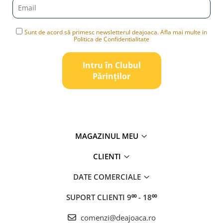
Sunt de acord să primesc newsletterul deajoaca. Afla mai multe in
Politica de Confidentialitate
Intru în Clubul
Pǎrinților
MAGAZINUL MEU
CLIENTI
DATE COMERCIALE
SUPORT CLIENTI
9⁰⁰ - 18⁰⁰
comenzi@deajoaca.ro