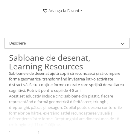
Adauga la Favorite
Descriere
Sabloane de desenat,
Learning Resources
Sabloanele de desenat ajută copiii să recunoască și să compare
forme geometrice, transformând învățarea într-o activitate
distractivă. Setul conține forme colorate care sprijină dezvoltarea
cognitivă. Potrivit pentru copii de 4-8 ani.
Acest set educativ include cinci șabloane din plastic, fiecare
reprezentând o formă geometrică diferită: cerc, triunghi,
dreptunghi, pătrat și hexagon. Copilul poate desena contururile
formelor pe hârtie, exersând astfel recunoașterea vizuală și
diferențierea între forme. Dreptunghiul are dimensiunea de 18
cm lungime și 11 cm înălțime.
Folosirea șabloanelor îi ajută pe cei mici să observe asemănările și