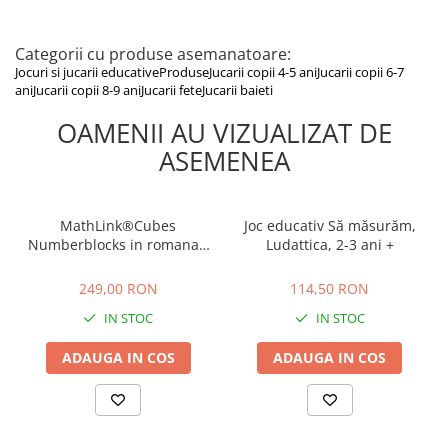
Categorii cu produse asemanatoare:
Jocuri si jucarii educative
Produse
Jucarii copii 4-5 ani
Jucarii copii 6-7
ani
Jucarii copii 8-9 ani
Jucarii fete
Jucarii baieti
OAMENII AU VIZUALIZAT DE
ASEMENEA
MathLink®Cubes
Joc educativ Să măsurăm,
Numberblocks in romana -
Ludattica, 2-3 ani +
Set de activitati de la 11 -
249,00 RON
114,50 RON
20, Learning Resources, 4-5
249,00 RON
114,50 RON
ani +
IN STOC
IN STOC
ADAUGA IN COS
ADAUGA IN COS