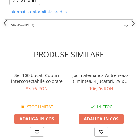
VEZI MAI MULT
diferențele dintre forme, dezvoltând abilități de comparație și
analiză. Activitatea de trasare a contururilor susține coordonarea
Informatii conformitate produs
mână-ochi și precizia mișcărilor.
Specificații:
Review-uri
(0)
Material: plastic
Conține 5 șabloane: cerc, triunghi, dreptunghi, pătrat,
hexagon
Dimensiuni dreptunghi: 18 cm x 11 cm
Brand: Learning Resources
PRODUSE SIMILARE
Nu este recomandat copiilor sub 3 ani. Ambalajele trebuie
îndepărtate înainte de utilizare, iar produsul se folosește doar
sub supravegherea unui adult. Feriți de foc, temperaturi ridicate
și umiditate.
Set 100 bucati Cuburi
Joc matematica Antreneaza-
interconectabile colorate
ti mintea, 4 jucatori, 29 x 29
x 3,5 cm.
83,76 RON
106,76 RON
STOC LIMITAT
IN STOC
ADAUGA IN COS
ADAUGA IN COS