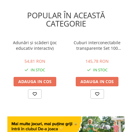
POPULAR ÎN ACEASTĂ
CATEGORIE
Adunări și scăderi (joc
Cuburi interconectabile
educativ interactiv)
transparente Set 100
bucati
54,81 RON
145,78 RON
54,81 RON
145,78 RON
IN STOC
IN STOC
ADAUGA IN COS
ADAUGA IN COS