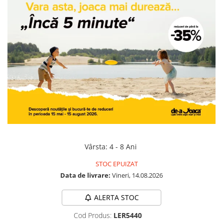
Jocuri geografie
Jocuri invatat limba engleza
Jocuri Origami
Jocuri si jucarii educative
Jocuri STEAM
Jucarii interactive
Jucarii muzicale
Jucării ȋndemânare
Masinute si trenulete
Roboti de jucarie
Vârsta
:
4 - 8 Ani
STOC EPUIZAT
Data de livrare:
Vineri, 14.08.2026
ALERTA STOC
Cod Produs:
LER5440