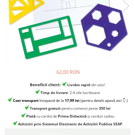
Jocuri experimente stiintifice
Carti metoda Montessori
Casute copii
Carti si culegeri cu exercitii
Jocuri de rol
Cărți educative pentru copii
Jocuri inteligenta si memorie
Casute papusi
Jocuri dezvoltare emotionala
Jucarii din lemn
62,00 RON
Jocuri si jucarii stiinta
Jucarii si jocuri Montessori
Beneficii client:
Livrăm rapid
din stoc!
Jocuri de relaxare
Timp de livrare
: 2-4 zile lucrătoare
Papusi Barbie
Cost transport
începand de la
17,99 lei
(pentru detalii apasă aici 👇 )
Transport gratuit
pentru comenzi peste
350 lei
Ceasuri copii
Plată
cu cardul de
Prima Didactică
și carduri cadou
Jocuri de cooperare
Achizitii prin Sistemul Electronic de Achizitii Publice SEAP
Jocuri dezvoltarea imaginatiei