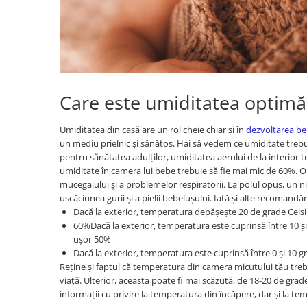
Figurine animale salbatice
Figurine dinozauri
Figurine Disney
Carti pentru copii
Care este umiditatea optim
Colectia invat sa citesc
Cărți de Crăciun
Umiditatea din casă are un rol cheie chiar și în
dezvoltarea be
un mediu prielnic și sănătos. Hai să vedem ce umiditate trebui
Carti dezvoltare emotionala
pentru sănătatea adulților, umiditatea aerului de la interior t
umiditate în camera lui bebe trebuie să fie mai mic de 60%. 
Carti parenting
mucegaiului și a problemelor respiratorii. La polul opus, un 
Carti educative
uscăciunea gurii și a pielii bebelușului. Iată și alte recomandăr
Dacă la exterior, temperatura depășește 20 de grade Celsi
Carti povesti ilustrate
60%Dacă la exterior, temperatura este cuprinsă între 10 și
Carti bebelusi
ușor 50%
Dacă la exterior, temperatura este cuprinsă între 0 și 10 g
Carti de colorat
Reține și faptul că temperatura din camera micuțului tău treb
Carti de fictiune
viață. Ulterior, aceasta poate fi mai scăzută, de 18-20 de grad
informații cu privire la temperatura din încăpere, dar și la te
Carti de povesti