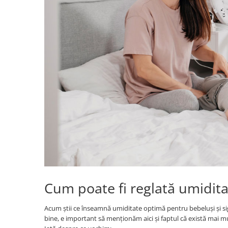
Jucarii diverse
Leagane
Locuri de joaca
Role si Skateboard
Tobogane
Trambuline
Trotinete
Articole pentru colectionari
Monede si Bancnote Autentice din
toata lumea
24h Le Mans
Colectia Camaro vs Mustang
Cum poate fi reglată umidit
Colectia Nave Militare
Acum știi ce înseamnă umiditate optimă pentru bebeluși și sigu
Colectiile Panini
bine, e important să menționăm aici și faptul că există mai mul
Formula 1 The Car Collection