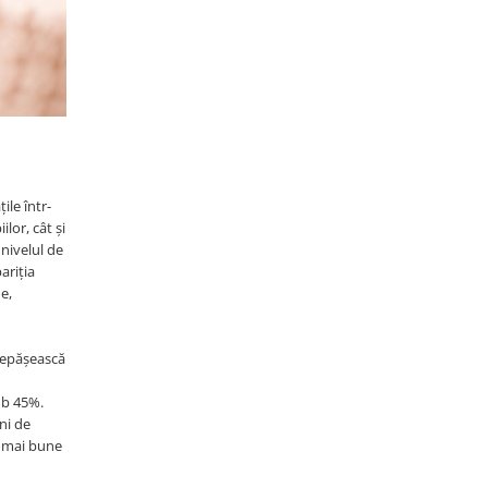
ile într-
lor, cât și
 nivelul de
ariția
e,
 depășească
ub 45%.
ni de
e mai bune