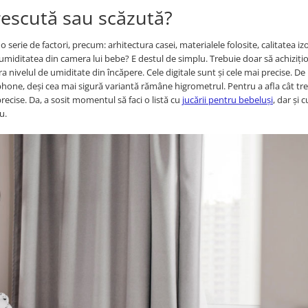
escută sau scăzută?
 serie de factori, precum: arhitectura casei, materialele folosite, calitatea izol
umiditatea din camera lui bebe? E destul de simplu. Trebuie doar să achiziți
ivelul de umiditate din încăpere. Cele digitale sunt și cele mai precise. De
phone, deși cea mai sigură variantă rămâne higrometrul. Pentru a afla cât tre
ecise. Da, a sosit momentul să faci o listă cu
jucării pentru bebeluși
, dar și c
u.