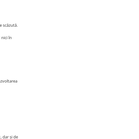
te scăzută.
nici în
ezvoltarea
, dar și de