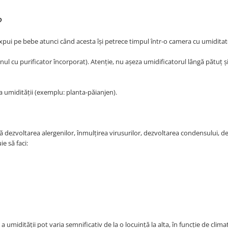
?
îl expui pe bebe atunci când acesta își petrece timpul într-o camera cu umidita
ul cu purificator încorporat). Atenție, nu așeza umidificatorul lângă pătuț și 
a umidității (exemplu: planta-păianjen).
 dezvoltarea alergenilor, înmulțirea virusurilor, dezvoltarea condensului, d
e să faci:
midității pot varia semnificativ de la o locuință la alta, în funcție de climat