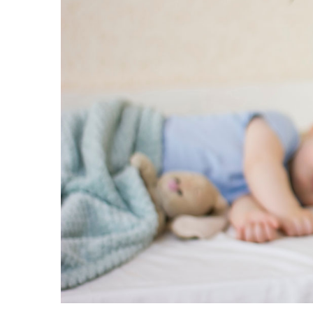
Cuburi de construit
Jocuri creative
Jocuri experimente stiintifice
Casute copii
Jocuri de rol
Jocuri inteligenta si memorie
Casute papusi
Jocuri dezvoltare emotionala
Jucarii din lemn
Jocuri si jucarii stiinta
Jucarii si jocuri Montessori
Jocuri de relaxare
Papusi Barbie
Ceasuri copii