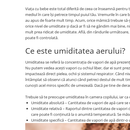
Jocuri de cooperare
Viața cu bebe este total diferită de ceea ce înseamnă pentru 
Jocuri dezvoltarea imaginatiei
mediul în care își petrece timpul puiul tău. Vremurile în care
Jocuri geografie
au apus de foarte mult timp. Acum, orice mămică trebuie să-ș
orice nivel de umiditate și dacă ar fi să ne gândim mai bine, n
Jocuri invatat limba engleza
mult prea ridicat de umiditate. Află, din rândurile următoare
Jocuri Origami
poate fi controlată.
Jocuri si jucarii educative
Ce este umiditatea aerului?
Jocuri STEAM
Umiditatea se referă la concentrația de vapori de apă prezenți
Jucarii interactive
Nu putem vedea acești vapori cu ochiul liber, dar ei sunt preze
Jucarii muzicale
impactează direct pielea, ochii și sistemul respirator. Când nive
întâmplat să observi că atunci când petreci destul de mult timp
Jucării ȋndemânare
cunoști acel miros specific de umezeală. Dacă pe tine de der
Masinute si trenulete
Trebuie să te preocupe umiditatea în camera copilului, iar ca o 
Roboti de jucarie
Umiditate absolută – Cantitatea de vapori de apă care se 
Umiditate relativă – Raportul dintre cantitatea de vapori
Jucarii bebelusi
care poate fi conținută la o anumită temperatură. Se măs
Umiditate specifică – Cantitatea de vapori de apă dintr-o 
Centre de activitati