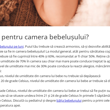
ă pentru camera bebelușului?
belușului pe luni
. Puiul tău trebuie să crească armonios, să-și dezvolte abilităț
e sa fie in camera bebelușului! La modul general, atât pentru sănătatea copii
rebuie să fie cuprinsă între 40% și 60%, recomandat ar fi chiar 50%. Reține că
O umiditate de 70% în camera sau chiar mai mare poate conduce treptat la ap
nivel de umiditate mai mic de 30% poate conduce la reacții alergice, mâncărim
i:
us, nivelul de umiditate din camera lui bebe nu trebuie să depășească
 20 de grade Celsius, nivelul de umiditate din camera lui bebe ar trebuie să
rade Celsius, nivelul de umiditate din camera lui bebe ar trebui să fie puțin s
uie să se situeze undeva între 21 și 24 de grade Celsius în primele 5 săptămâ
e Celsius. Discută cu pediatrul și despre
băița bebelușului
pentru a primi cel
mperatura apei.