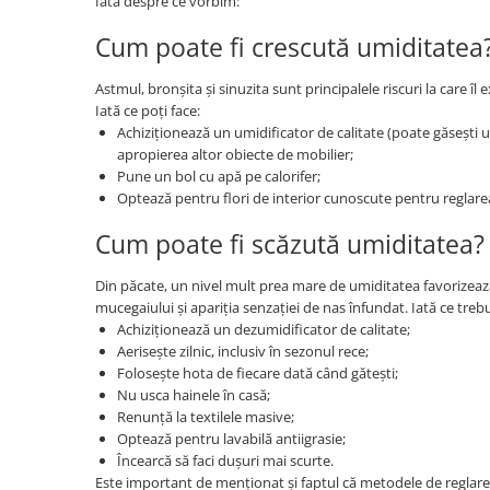
Iată despre ce vorbim:
Cum poate fi crescută umiditatea
Micii colectionari
Animale din Salbaticie
Astmul, bronșita și sinuzita sunt principalele riscuri la care 
Iată ce poți face:
Animalele Planetei
Achiziționează un umidificator de calitate (poate găsești un
Castelul Medieval
apropierea altor obiecte de mobilier;
Pune un bol cu apă pe calorifer;
Colectia Barbie Jocul de-a Moda
Optează pentru flori de interior cunoscute pentru reglare
Colectia insecte din lumea
intreaga
Cum poate fi scăzută umiditatea?
Colectia Viata la Ferma
Din păcate, un nivel mult prea mare de umiditatea favorizează
Vietuitoare din mari si oceane
mucegaiului și apariția senzației de nas înfundat. Iată ce trebui
Achiziționează un dezumidificator de calitate;
Colectia Betterly
Aerisește zilnic, inclusiv în sezonul rece;
Pe urmele dinozaurilor
Folosește hota de fiecare dată când gătești;
Nu usca hainele în casă;
Renunță la textilele masive;
Camera copilului
Optează pentru lavabilă antiigrasie;
Încearcă să faci dușuri mai scurte.
Este important de menționat și faptul că metodele de reglare a u