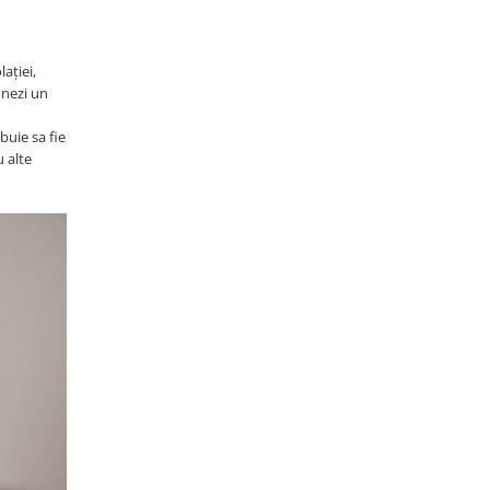
ației,
onezi un
buie sa fie
u alte