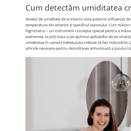
Cum detectăm umiditatea cr
Carti dezvoltare personala
Carti invatare limbi straine
Nivelul de umiditate de la interior este puternic influențat de o
Carti metoda Montessori
temperatura din exterior și specificul sezonului. Cum măsori 
higrometru – un instrument conceput special pentru a măsura n
Carti si culegeri cu exercitii
asemenea, te poți baza și pe ajutorul aplicațiilor de pe smart
Cărți educative pentru copii
umiditatea în camera bebelușului trebuie să faci măsurători pr
articole necesare pentru dezvoltarea armonioasă a puiului tă
Gradinita si scoala
Ghiozdane si accesorii
Jocuri si jucarii educative
Papetarie si Rechizite
Carti si materiale pentru scoala
Jucarii de exterior
Vehicule
Biciclete pentru copii