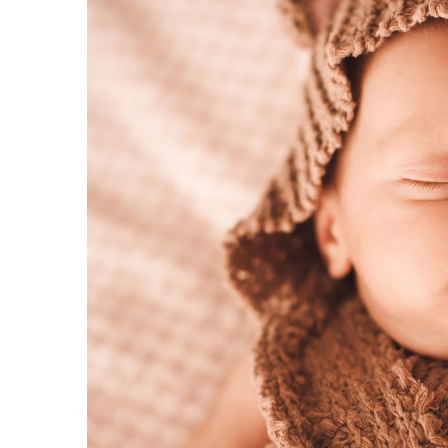
Plusuri bebelusi
Carti senzoriale bebelusi
Jucarii de sortare
Cuburi din lemn
Jucarii de tras si impins
Jucarii zornaitoare
Puzzle bebelusi
Plusuri
Animale de plus
Pasari de plus
Figurine
Animale marine
Pusculite
Figurine animale domestice