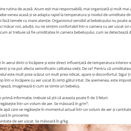
tine rutina de acasă. Acum ești mai responsabilă, mai organizată și mult mai 
 bebe venea acasă și se adapta rapid la temperatura și nivelul de umiditate d
i facă temele cu mare atenție. Organismul sensibil al bebelușului nu poate 
ici măcar noi, adulții, nu ne simțim confortabil într-o camera cu aer uscat ori 
, cum ar trebuie să fie umiditatea în camera bebelușului, cum se detectează 
 în aerul dintr-o încăpere și este direct influențată de temperatura interior-e
nți și ne pot afecta semnificativ calitatea vieții. De ce? Pentru că umiditatea
lul este mult prea scăzut ori mult prea ridicat, apare și disconfortul. Sigur ți
 într-o încăpere cu aer uscat îți simți gâtul iritat. De asemenea, este imposi
anjează, imaginează-ți cum se simte un bebeluș.
primă informație, trebuie să știi că aceasta poate fi de 3 feluri:
regăsește într-un volum de aer. Se măsoară în g/m³;
 de apă care se regăsește în momentul actual într-un volum de aer și cantit
oară în procente;
unitate de aer uscat. Se măsoară în g/kg.