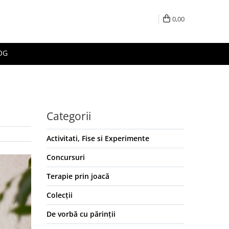
0,00
OG
Categorii
Activitati, Fise si Experimente
Concursuri
Terapie prin joacă
Colecții
De vorbă cu părinții