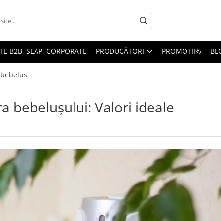
TE B2B, SEAP, CORPORATE
PRODUCĂTORI
PROMOTII%
BL
-bebelus
 bebelușului: Valori ideale