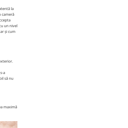
atentă la
in cameră
accepta
cu un nivel
dar și cum
xterior.
 s-a
bil să nu
atea maximă