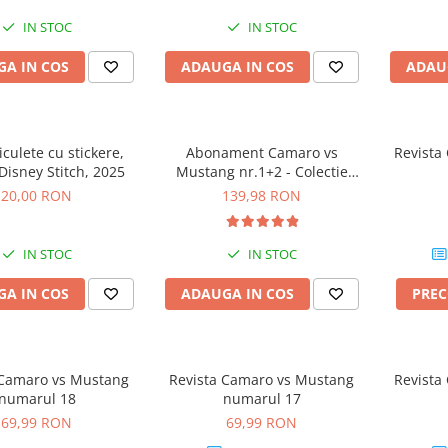
IN STOC
IN STOC
A IN COS
ADAUGA IN COS
ADAU
iculete cu stickere,
Abonament Camaro vs
Revista
 Disney Stitch, 2025
Mustang nr.1+2 - Colectie
Construibila 1:18
20,00 RON
139,98 RON
IN STOC
IN STOC
A IN COS
ADAUGA IN COS
PRE
 Camaro vs Mustang
Revista Camaro vs Mustang
Revista
numarul 18
numarul 17
69,99 RON
69,99 RON