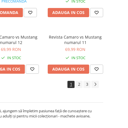
PRECOMANDA
IN STOC
COMANDA
ADAUGA IN COS
 Camaro vs Mustang
Revista Camaro vs Mustang
numarul 12
numarul 11
69,99 RON
69,99 RON
IN STOC
IN STOC
GA IN COS
ADAUGA IN COS
1
2
3
i noi, ajungem să împletim pasiunea față de cunoaștere cu
 adulți și pentru micii colecționari - machete avioane,