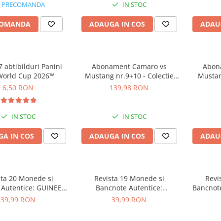
PRECOMANDA
IN STOC
COMANDA
ADAUGA IN COS
ADAU
7 abtibilduri Panini
Abonament Camaro vs
Abon
World Cup 2026™
Mustang nr.9+10 - Colectie
Mustan
Construibila 1:18
Co
6,50 RON
139,98 RON
IN STOC
IN STOC
A IN COS
ADAUGA IN COS
ADAU
sta 20 Monede si
Revista 19 Monede si
Revi
 Autentice: GUINEEA-
Bancnote Autentice:
Bancnote
BISSAU
SEYCHELLES
39,99 RON
39,99 RON