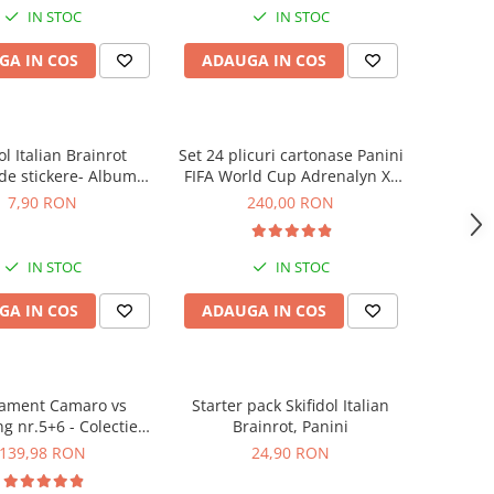
IN STOC
IN STOC
GA IN COS
ADAUGA IN COS
ol Italian Brainrot
Set 24 plicuri cartonase Panini
 de stickere- Albumul
FIFA World Cup Adrenalyn XL
lectiei, Panini
2026
7,90 RON
240,00 RON
IN STOC
IN STOC
GA IN COS
ADAUGA IN COS
ament Camaro vs
Starter pack Skifidol Italian
g nr.5+6 - Colectie
Brainrot, Panini
nstruibila 1:18
139,98 RON
24,90 RON