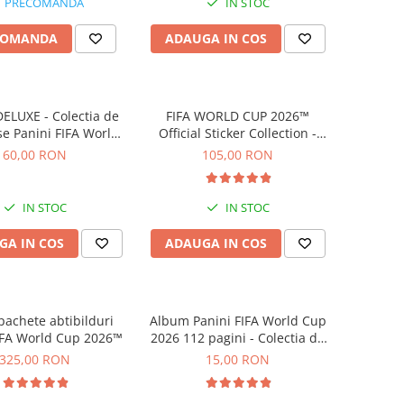
PRECOMANDA
IN STOC
COMANDA
ADAUGA IN COS
ELUXE - Colectia de
FIFA WORLD CUP 2026™
se Panini FIFA World
Official Sticker Collection -
drenalyn XL 2026
Update Set
60,00 RON
105,00 RON
IN STOC
IN STOC
GA IN COS
ADAUGA IN COS
pachete abtibilduri
Album Panini FIFA World Cup
IFA World Cup 2026™
2026 112 pagini - Colectia de
abtibilduri
325,00 RON
15,00 RON