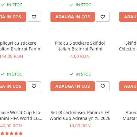
IN STOC
IN STOC
A IN COS
ADAUGA IN COS
ADAU
plicuri cu stickere
Plic cu 5 stickere Skifidol
Skifid
talian Brainrot Panini
Italian Brainrot Panini
Colectie
co
144,00 RON
4,00 RON
IN STOC
IN STOC
A IN COS
ADAUGA IN COS
ADAU
onase World Cup Eco-
Set (8 cartonase), Panini FIFA
Abon
Panini FIFA World Cup
World Cup Adrenalyn XL 2026
Mustan
enalyn XL 2026
Co
40,00 RON
10,00 RON