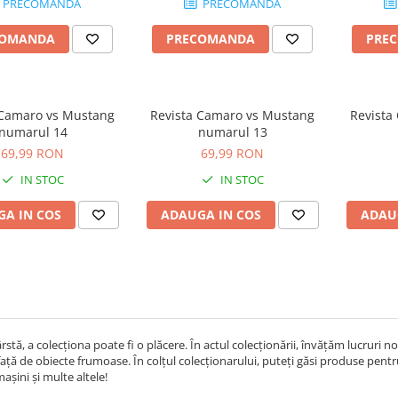
PRECOMANDA
PRECOMANDA
COMANDA
PRECOMANDA
PRE
 Camaro vs Mustang
Revista Camaro vs Mustang
Revista
numarul 14
numarul 13
69,99 RON
69,99 RON
IN STOC
IN STOC
A IN COS
ADAUGA IN COS
ADAU
ârstă, a colecționa poate fi o plăcere. În actul colecționării, învățăm lucrur
ață de obiecte frumoase. În colțul colecționarului, puteți găsi produse pentru
șini și multe altele!