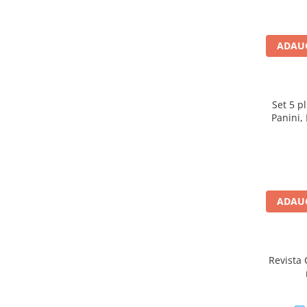
Jucarii diverse
Leagane
Locuri de joaca
ADAUG
Role si Skateboard
Tobogane
Set 5 pl
Trambuline
Panini,
Trotinete
Articole pentru colectionari
Monede si Bancnote Autentice din
toata lumea
ADAUG
24h Le Mans
Colectia Camaro vs Mustang
Revista
Colectia Nave Militare
Colectiile Panini
Formula 1 The Car Collection