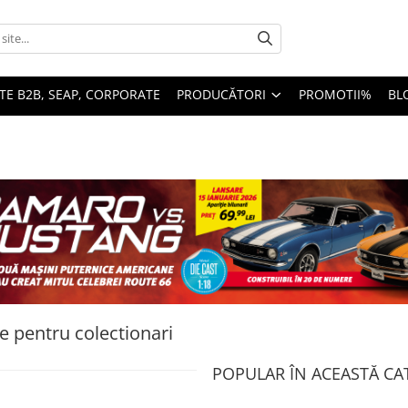
TE B2B, SEAP, CORPORATE
PRODUCĂTORI
PROMOTII%
BL
le pentru colectionari
POPULAR ÎN ACEASTĂ CA