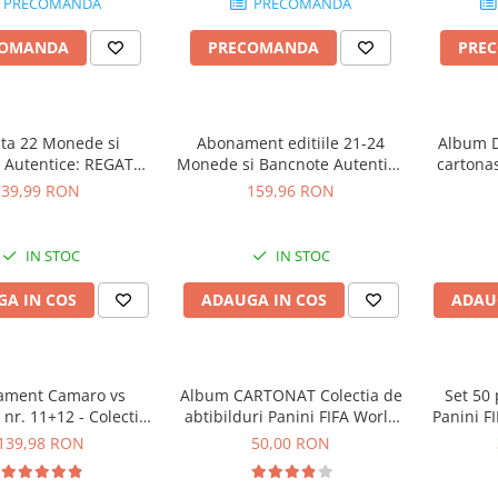
PRECOMANDA
PRECOMANDA
COMANDA
PRECOMANDA
PRE
sta 22 Monede si
Abonament editiile 21-24
Album D
 Autentice: REGATUL
Monede si Bancnote Autentice
cartona
UNIT
din toata lumea
Cup A
39,99 RON
159,96 RON
IN STOC
IN STOC
A IN COS
ADAUGA IN COS
ADAU
ament Camaro vs
Album CARTONAT Colectia de
Set 50 
nr. 11+12 - Colectie
abtibilduri Panini FIFA World
Panini F
struibila 1:18
Cup 2026
139,98 RON
50,00 RON