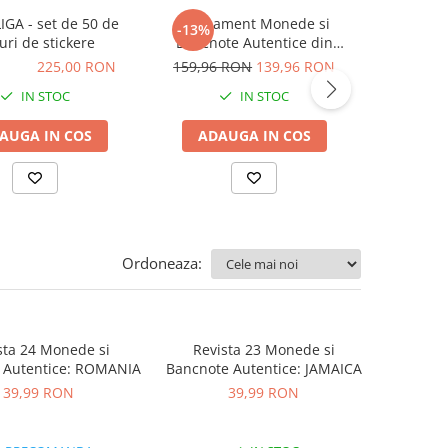
IGA - set de 50 de
Abonament Monede si
Superli
-13%
curi de stickere
Bancnote Autentice din
packe
toata lumea nr. 1 - 4
0 RON
225,00 RON
159,96 RON
139,96 RON
31,50 
IN STOC
IN STOC
AUGA IN COS
ADAUGA IN COS
ADA
Ordoneaza:
sta 24 Monede si
Revista 23 Monede si
 Autentice: ROMANIA
Bancnote Autentice: JAMAICA
39,99 RON
39,99 RON