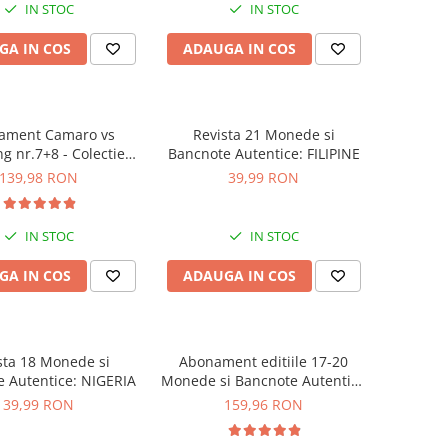
IN STOC
IN STOC
GA IN COS
ADAUGA IN COS
ament Camaro vs
Revista 21 Monede si
g nr.7+8 - Colectie
Bancnote Autentice: FILIPINE
nstruibila 1:18
139,98 RON
39,99 RON
IN STOC
IN STOC
GA IN COS
ADAUGA IN COS
sta 18 Monede si
Abonament editiile 17-20
 Autentice: NIGERIA
Monede si Bancnote Autentice
din toata lumea
39,99 RON
159,96 RON