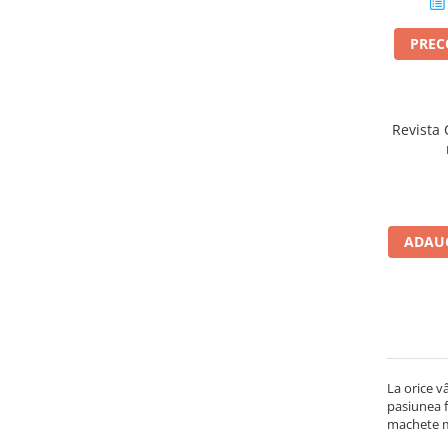
PRE
Micii colectionari
Animale din Salbaticie
Animalele Planetei
Revista
Castelul Medieval
Colectia Barbie Jocul de-a Moda
Colectia insecte din lumea
intreaga
ADAUG
Colectia Viata la Ferma
Vietuitoare din mari si oceane
Colectia Betterly
Pe urmele dinozaurilor
La orice v
Camera copilului
pasiunea f
machete ma