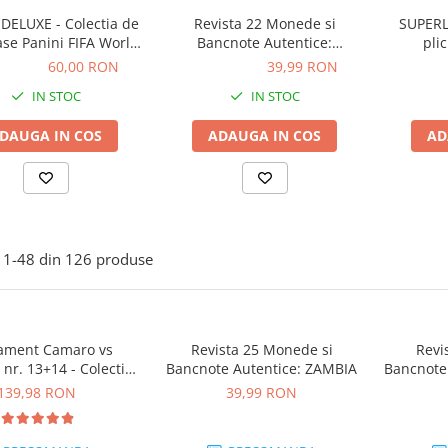
DELUXE - Colectia de
Revista 22 Monede si
SUPERL
ase Panini FIFA World
Bancnote Autentice:
pli
Adrenalyn XL 2026
REGATUL UNIT
00 RON
60,00 RON
39,99 RON
39,99 RON
225,0
IN STOC
IN STOC
DAUGA IN COS
ADAUGA IN COS
AD
1-
48
din
126
produse
ament Camaro vs
Revista 25 Monede si
Revi
nr. 13+14 - Colectie
Bancnote Autentice: ZAMBIA
Bancnote
struibila 1:18
139,98 RON
39,99 RON