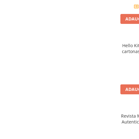
Carti dezvoltare personala
Carti invatare limbi straine
ADAUG
Carti metoda Montessori
Carti si culegeri cu exercitii
Cărți educative pentru copii
Hello Ki
cartonas
Gradinita si scoala
Ghiozdane si accesorii
Jocuri si jucarii educative
Papetarie si Rechizite
ADAUG
Carti si materiale pentru scoala
Jucarii de exterior
Revista
Vehicule
Autenti
Biciclete pentru copii