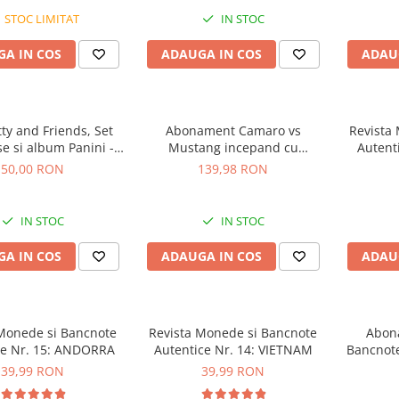
STOC LIMITAT
IN STOC
A IN COS
ADAUGA IN COS
ADAU
tty and Friends, Set
Abonament Camaro vs
Revista
e si album Panini -
Mustang incepand cu
Autent
Starter Pack
numarul 2. Pachet 2+3
50,00 RON
139,98 RON
IN STOC
IN STOC
A IN COS
ADAUGA IN COS
ADAU
 Monede si Bancnote
Revista Monede si Bancnote
Abon
ce Nr. 15: ANDORRA
Autentice Nr. 14: VIETNAM
Bancnote
lu
39,99 RON
39,99 RON