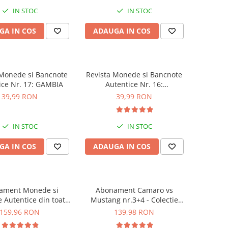
IN STOC
IN STOC
GA IN COS
ADAUGA IN COS
 Monede si Bancnote
Revista Monede si Bancnote
ice Nr. 17: GAMBIA
Autentice Nr. 16:
MADAGASCAR
39,99 RON
39,99 RON
IN STOC
IN STOC
GA IN COS
ADAUGA IN COS
ament Monede si
Abonament Camaro vs
 Autentice din toata
Mustang nr.3+4 - Colectie
mea nr. 13 - 16
Construibila 1:18
159,96 RON
139,98 RON