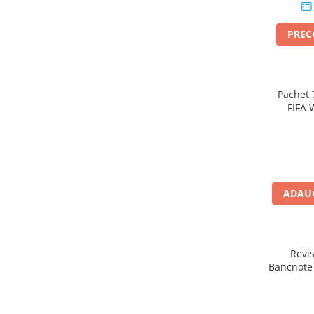
Plusuri bebelusi
Carti senzoriale bebelusi
PRE
Jucarii de sortare
Cuburi din lemn
Jucarii de tras si impins
Pachet 
FIFA 
Jucarii zornaitoare
Puzzle bebelusi
Plusuri
Animale de plus
ADAUG
Pasari de plus
Figurine
Revi
Animale marine
Bancnote
Pusculite
Figurine animale domestice