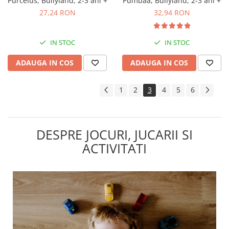
Purcelus, Bullyland, 2-3 ani +
Pumbaa, Bullyland, 2-3 ani +
27,24 RON
32,94 RON
IN STOC
IN STOC
ADAUGA IN COS
ADAUGA IN COS
1
2
3
4
5
6
DESPRE JOCURI, JUCARII SI
ACTIVITATI