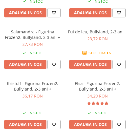
IN STOC
IN STOC
Jocuri geografie
Jocuri invatat limba engleza
ADAUGA IN COS
ADAUGA IN COS
Jocuri Origami
Jocuri si jucarii educative
Salamandra - Figurina
Pui de leu, Bullyland, 2-3 ani +
Frozen2, Bullyland, 2-3 ani +
Jocuri STEAM
23,72 RON
27,73 RON
Jucarii interactive
IN STOC
STOC LIMITAT
Jucarii muzicale
ADAUGA IN COS
ADAUGA IN COS
Jucării ȋndemânare
Masinute si trenulete
Roboti de jucarie
Kristoff - Figurina Frozen2,
Elsa - Figurina Frozen2,
Bullyland, 2-3 ani +
Bullyland, 2-3 ani +
36,17 RON
34,29 RON
IN STOC
IN STOC
ADAUGA IN COS
ADAUGA IN COS