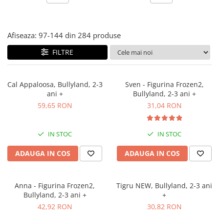
Jocuri experimente stiintifice
Carti metoda Montessori
Casute copii
Carti si culegeri cu exercitii
Afiseaza:
97-
144
din
284
produse
Jocuri de rol
Cărți educative pentru copii
FILTRE
Jocuri inteligenta si memorie
Casute papusi
Cal Appaloosa, Bullyland, 2-3
Sven - Figurina Frozen2,
Jocuri dezvoltare emotionala
ani +
Bullyland, 2-3 ani +
Jucarii din lemn
59,65 RON
31,04 RON
Jocuri si jucarii stiinta
Jucarii si jocuri Montessori
IN STOC
IN STOC
Jocuri de relaxare
ADAUGA IN COS
ADAUGA IN COS
Papusi Barbie
Ceasuri copii
Anna - Figurina Frozen2,
Tigru NEW, Bullyland, 2-3 ani
Jocuri de cooperare
Bullyland, 2-3 ani +
+
42,92 RON
30,82 RON
Jocuri dezvoltarea imaginatiei