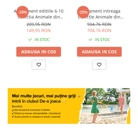
Abonament editiile 6-10
Abonament intreaga
-29%
-25%
Colectia Animale din
Colectie Animale din
salbaticie
salbaticie
209,95 RON
934,76 RON
149,95 RON
704,76 RON
IN STOC
IN STOC
ADAUGA IN COS
ADAUGA IN COS